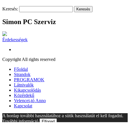
Keresés:
Simon PC Szerviz
Érdekességek
Copyright All rights reserved
Főoldal
Strandok
PROGRAMOK
Látnivalók
Kikapcsolódás
Közérdekű
Velencei-tó Anno
Kapcsolat
A honlap további használatához a sütik használatát el kell fogadni.
További információ
Elfogad