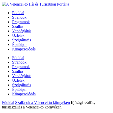
Főoldal
Strandok
Programok
Szállás
Vendéglátás
Üzletek
Szolgáltatás
Építőipar
Kikapcsolódás
Főoldal
Strandok
Programok
Szállás
Vendéglátás
Üzletek
Szolgáltatás
Építőipar
Kikapcsolódás
Főoldal
Szállások a Velencei-tó környékén
Ifjúsági szállás,
turistaszállás a Velencei-tó környékén