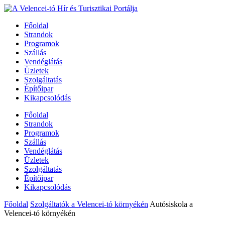
Főoldal
Strandok
Programok
Szállás
Vendéglátás
Üzletek
Szolgáltatás
Építőipar
Kikapcsolódás
Főoldal
Strandok
Programok
Szállás
Vendéglátás
Üzletek
Szolgáltatás
Építőipar
Kikapcsolódás
Főoldal
Szolgáltatók a Velencei-tó környékén
Autósiskola a
Velencei-tó környékén