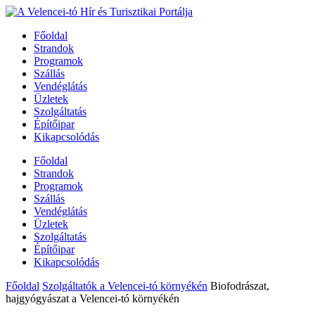
Főoldal
Strandok
Programok
Szállás
Vendéglátás
Üzletek
Szolgáltatás
Építőipar
Kikapcsolódás
Főoldal
Strandok
Programok
Szállás
Vendéglátás
Üzletek
Szolgáltatás
Építőipar
Kikapcsolódás
Főoldal
Szolgáltatók a Velencei-tó környékén
Biofodrászat,
hajgyógyászat a Velencei-tó környékén