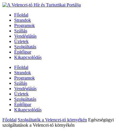
Főoldal
Strandok
Programok
Szállás
Vendéglátás
Üzletek
Szolgáltatás
Építőipar
Kikapcsolódás
Főoldal
Strandok
Programok
Szállás
Vendéglátás
Üzletek
Szolgáltatás
Építőipar
Kikapcsolódás
Főoldal
Szolgáltatók a Velencei-tó környékén
Egészségügyi
szolgáltatások a Velencei-tó környékén