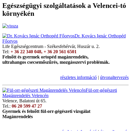
Egészségügyi szolgáltatások a Velencei-tó
környékén
Dr. Kovács Ignác Orthopéd
Főorvos
Life Egészségcentrum - Székesfehérvár, Huszár u. 2.
Tel:
+ 36 22 340 048, + 36 20 561 6501
Felnőtt és gyermek ortopéd magánrendelés,
ultrahangos csecsemőszűrés, mozgásszervi problémák.
részletes információ
|
útvonaltervezés
Fül-orr-gégészeti
Magánrendelés Velencén
Velence, Balatoni út 65.
Tel.:
06 20 599 47 27
Gyermek és felnőtt fül-orr-gégészeti vizsgálat
Magánrendelés