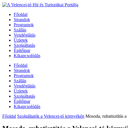
Főoldal
Strandok
Programok
Szállás
Vendéglátás
Üzletek
Szolgáltatás
Építőipar
Kikapcsolódás
Főoldal
Strandok
Programok
Szállás
Vendéglátás
Üzletek
Szolgáltatás
Építőipar
Kikapcsolódás
Főoldal
Szolgáltatók a Velencei-tó környékén
Mosoda, ruhatisztítás a