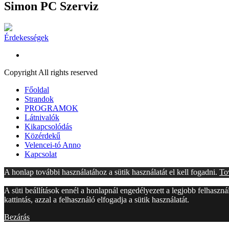
Simon PC Szerviz
Érdekességek
Copyright All rights reserved
Főoldal
Strandok
PROGRAMOK
Látnivalók
Kikapcsolódás
Közérdekű
Velencei-tó Anno
Kapcsolat
A honlap további használatához a sütik használatát el kell fogadni.
To
A süti beállítások ennél a honlapnál engedélyezett a legjobb felhaszn
kattintás, azzal a felhasználó elfogadja a sütik használatát.
Bezárás