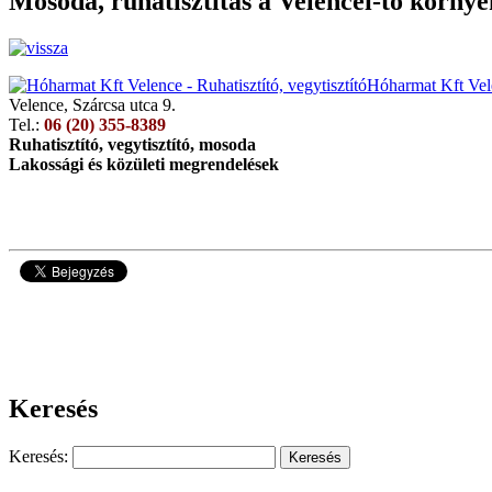
Mosoda, ruhatisztítás a Velencei-tó körny
Hóharmat Kft Vele
Velence, Szárcsa utca 9.
Tel.:
06 (20) 355-8389
Ruhatisztító, vegytisztító, mosoda
Lakossági és közületi megrendelések
9371
Keresés
Keresés: