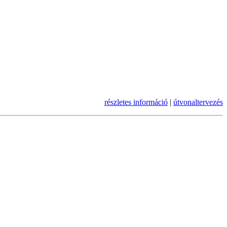
részletes információ
|
útvonaltervezés