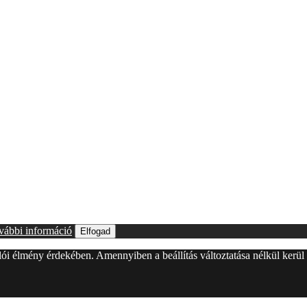
vábbi információ
Elfogad
álói élmény érdekében. Amennyiben a beállítás változtatása nélkül kerü