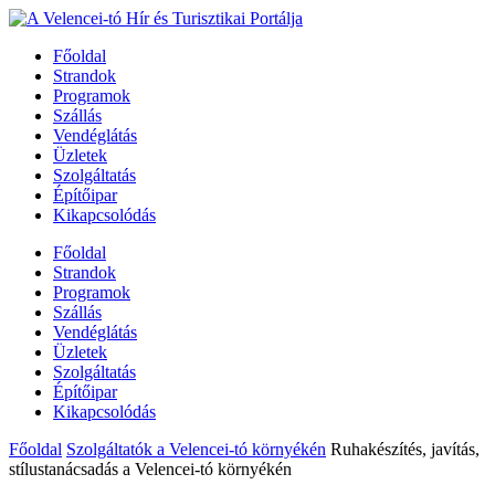
Főoldal
Strandok
Programok
Szállás
Vendéglátás
Üzletek
Szolgáltatás
Építőipar
Kikapcsolódás
Főoldal
Strandok
Programok
Szállás
Vendéglátás
Üzletek
Szolgáltatás
Építőipar
Kikapcsolódás
Főoldal
Szolgáltatók a Velencei-tó környékén
Ruhakészítés, javítás,
stílustanácsadás a Velencei-tó környékén