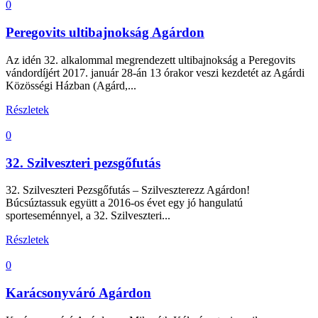
0
Peregovits ultibajnokság Agárdon
Az idén 32. alkalommal megrendezett ultibajnokság a Peregovits
vándordíjért 2017. január 28-án 13 órakor veszi kezdetét az Agárdi
Közösségi Házban (Agárd,...
Részletek
0
32. Szilveszteri pezsgőfutás
32. Szilveszteri Pezsgőfutás – Szilveszterezz Agárdon!
Búcsúztassuk együtt a 2016-os évet egy jó hangulatú
sporteseménnyel, a 32. Szilveszteri...
Részletek
0
Karácsonyváró Agárdon