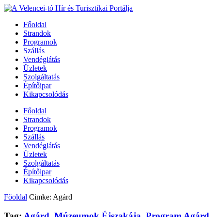
Főoldal
Strandok
Programok
Szállás
Vendéglátás
Üzletek
Szolgáltatás
Építőipar
Kikapcsolódás
Főoldal
Strandok
Programok
Szállás
Vendéglátás
Üzletek
Szolgáltatás
Építőipar
Kikapcsolódás
Főoldal
Cimke: Agárd
Tag:
Agárd
,
Múzeumok Éjszakája
,
Program Agárd
,