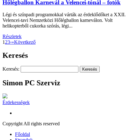
Hőlégballon Karnevál a Velencei-tónál – fotók
Légi és színpadi programokkal várták az érdeklődőket a XXII.
Velencei-tavi Nemzetközi Hőlégballon karneválon. Volt
helikopterből cukorka szórás, légi...
Részletek
1
2
3
›
»
Következő
Keresés
Keresés:
Simon PC Szerviz
Érdekességek
Copyright All rights reserved
Főoldal
Strandok