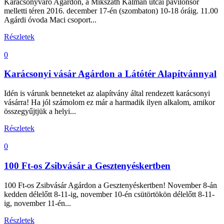
Karácsonyváró Agárdon, a Mikszáth Kálmán utcai pavilonsor
melletti téren 2016. december 17-én (szombaton) 10-18 óráig. 11.00
Agárdi óvoda Maci csoport...
Részletek
0
Karácsonyi vásár Agárdon a Látótér Alapítvánnyal
Idén is várunk benneteket az alapítvány által rendezett karácsonyi
vásárra! Ha jól számolom ez már a harmadik ilyen alkalom, amikor
összegyűjtjük a helyi...
Részletek
0
100 Ft-os Zsibvásár a Gesztenyéskertben
100 Ft-os Zsibvásár Agárdon a Gesztenyéskertben! November 8-án
kedden délelőtt 8-11-ig, november 10-én csütörtökön délelőtt 8-11-
ig, november 11-én...
Részletek