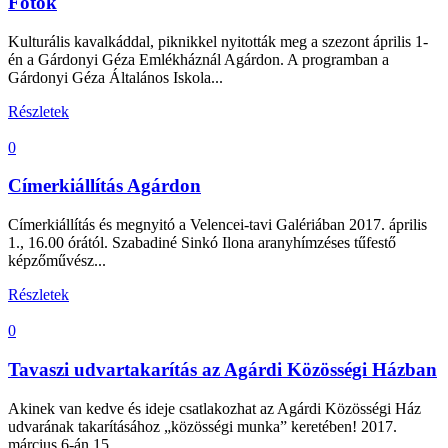
Fotók
Kulturális kavalkáddal, piknikkel nyitották meg a szezont április 1-
én a Gárdonyi Géza Emlékháznál Agárdon. A programban a
Gárdonyi Géza Általános Iskola...
Részletek
0
Címerkiállítás Agárdon
Címerkiállítás és megnyitó a Velencei-tavi Galériában 2017. április
1., 16.00 órától. Szabadiné Sinkó Ilona aranyhímzéses tűfestő
képzőművész...
Részletek
0
Tavaszi udvartakarítás az Agárdi Közösségi Házban
Akinek van kedve és ideje csatlakozhat az Agárdi Közösségi Ház
udvarának takarításához „közösségi munka” keretében! 2017.
március 6-án 15...