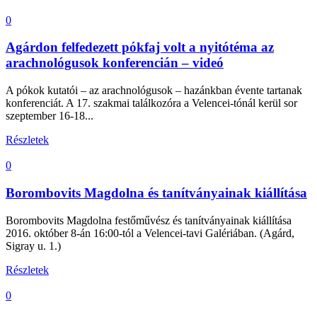
0
Agárdon felfedezett pókfaj volt a nyitótéma az
arachnológusok konferencián – videó
A pókok kutatói – az arachnológusok – hazánkban évente tartanak
konferenciát. A 17. szakmai találkozóra a Velencei-tónál kerül sor
szeptember 16-18...
Részletek
0
Borombovits Magdolna és tanítványainak kiállítása
Borombovits Magdolna festőművész és tanítványainak kiállítása
2016. október 8-án 16:00-tól a Velencei-tavi Galériában. (Agárd,
Sigray u. 1.)
Részletek
0