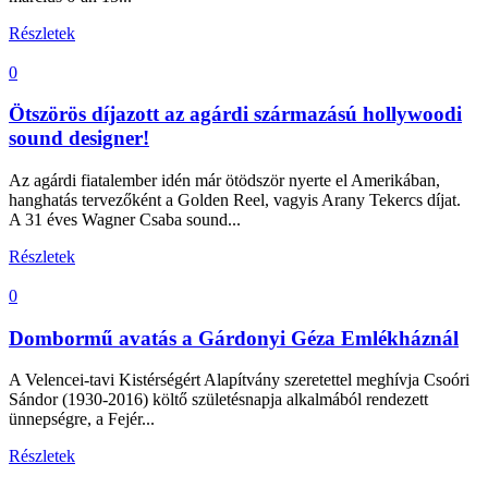
Részletek
0
Ötszörös díjazott az agárdi származású hollywoodi
sound designer!
Az agárdi fiatalember idén már ötödször nyerte el Amerikában,
hanghatás tervezőként a Golden Reel, vagyis Arany Tekercs díjat.
A 31 éves Wagner Csaba sound...
Részletek
0
Dombormű avatás a Gárdonyi Géza Emlékháznál
A Velencei-tavi Kistérségért Alapítvány szeretettel meghívja Csoóri
Sándor (1930-2016) költő születésnapja alkalmából rendezett
ünnepségre, a Fejér...
Részletek