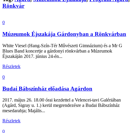
Rönkvár
0
Múzeumok Éjszakája Gárdonyban a Rönkvárban
White Viesel (Hang-Szín-Tér Művészeti Gimnázium) és a Mr G
Blues Band koncertje a gárdonyi rönkvárban a Múzeumok
Éjszakáján 2017. június 24-én...
Részletek
0
Budai Bábszínház előadása Agárdon
2017. május 26. 18.00 órai kezdettel a Velencei-tavi Galériában
(Agárd, Sigray u. 1.) kerül megrendezésre a Budai Bábszínház
mesedarabja; Majális...
Részletek
0