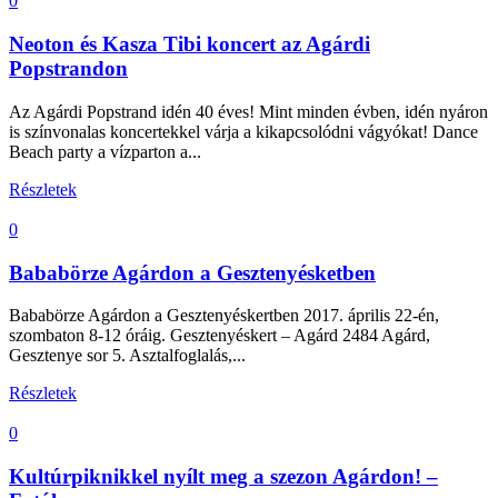
0
Neoton és Kasza Tibi koncert az Agárdi
Popstrandon
Az Agárdi Popstrand idén 40 éves! Mint minden évben, idén nyáron
is színvonalas koncertekkel várja a kikapcsolódni vágyókat! Dance
Beach party a vízparton a...
Részletek
0
Bababörze Agárdon a Gesztenyésketben
Bababörze Agárdon a Gesztenyéskertben 2017. április 22-én,
szombaton 8-12 óráig. Gesztenyéskert – Agárd 2484 Agárd,
Gesztenye sor 5. Asztalfoglalás,...
Részletek
0
Kultúrpiknikkel nyílt meg a szezon Agárdon! –