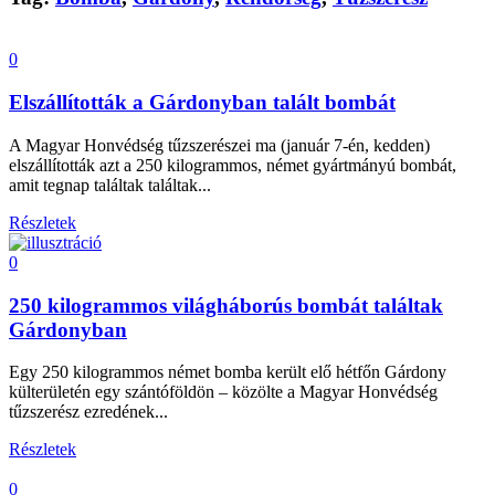
0
Elszállították a Gárdonyban talált bombát
A Magyar Honvédség tűzszerészei ma (január 7-én, kedden)
elszállították azt a 250 kilogrammos, német gyártmányú bombát,
amit tegnap találtak találtak...
Részletek
0
250 kilogrammos világháborús bombát találtak
Gárdonyban
Egy 250 kilogrammos német bomba került elő hétfőn Gárdony
külterületén egy szántóföldön – közölte a Magyar Honvédség
tűzszerész ezredének...
Részletek
0