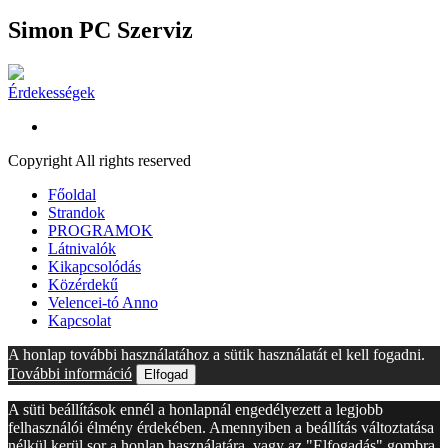
Simon PC Szerviz
Érdekességek
Copyright All rights reserved
Főoldal
Strandok
PROGRAMOK
Látnivalók
Kikapcsolódás
Közérdekű
Velencei-tó Anno
Kapcsolat
A honlap további használatához a sütik használatát el kell fogadni.
További információ
Elfogad
A süti beállítások ennél a honlapnál engedélyezett a legjobb
felhasználói élmény érdekében. Amennyiben a beállítás változtatása
nélkül kerül sor a honlap használatára, vagy az "Elfogadás" gombra