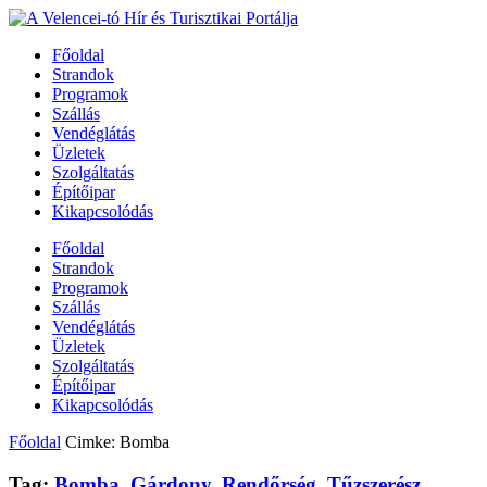
Főoldal
Strandok
Programok
Szállás
Vendéglátás
Üzletek
Szolgáltatás
Építőipar
Kikapcsolódás
Főoldal
Strandok
Programok
Szállás
Vendéglátás
Üzletek
Szolgáltatás
Építőipar
Kikapcsolódás
Főoldal
Cimke: Bomba
Tag:
Bomba
,
Gárdony
,
Rendőrség
,
Tűzszerész