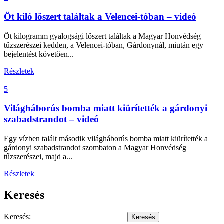
Öt kiló lőszert találtak a Velencei-tóban – videó
Öt kilogramm gyalogsági lőszert találtak a Magyar Honvédség
tűzszerészei kedden, a Velencei-tóban, Gárdonynál, miután egy
bejelentést követően...
Részletek
5
Világháborús bomba miatt kiürítették a gárdonyi
szabadstrandot – videó
Egy vízben talált második világháborús bomba miatt kiürítették a
gárdonyi szabadstrandot szombaton a Magyar Honvédség
tűzszerészei, majd a...
Részletek
Keresés
Keresés: