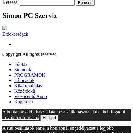
Keresés:
Simon PC Szerviz
Érdekességek
Copyright All rights reserved
Főoldal
Strandok
PROGRAMOK
Látnivalók
Kikapcsolódás
Közérdekű
Velencei-tó Anno
Kapcsolat
A honlap további használatához a sütik használatát el kell fogadni.
További információ
Elfogad
A süti beállítások ennél a honlapnál engedélyezett a legjobb