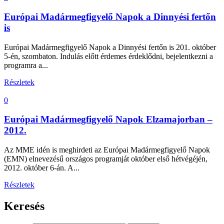
Európai Madármegfigyelő Napok a Dinnyési fertőn
is
Európai Madármegfigyelő Napok a Dinnyési fertőn is 201. október
5-én, szombaton. Indulás előtt érdemes érdeklődni, bejelentkezni a
programra a...
Részletek
0
Európai Madármegfigyelő Napok Elzamajorban –
2012.
Az MME idén is meghirdeti az Európai Madármegfigyelő Napok
(EMN) elnevezésű országos programját október első hétvégéjén,
2012. október 6-án. A...
Részletek
Keresés