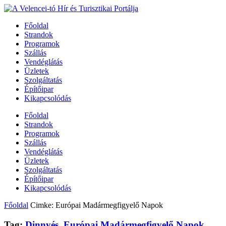
Főoldal
Strandok
Programok
Szállás
Vendéglátás
Üzletek
Szolgáltatás
Építőipar
Kikapcsolódás
Főoldal
Strandok
Programok
Szállás
Vendéglátás
Üzletek
Szolgáltatás
Építőipar
Kikapcsolódás
Főoldal
Cimke: Európai Madármegfigyelő Napok
Tag:
Dinnyés
,
Európai Madármegfigyelő Napok
,