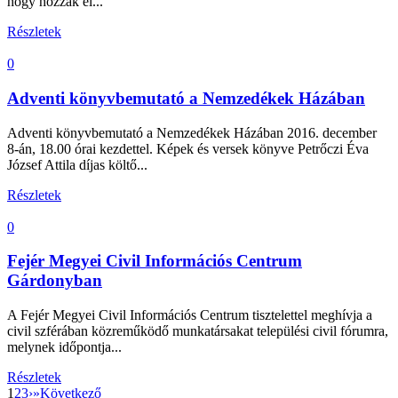
hogy hozzák el...
Részletek
0
Adventi könyvbemutató a Nemzedékek Házában
Adventi könyvbemutató a Nemzedékek Házában 2016. december
8-án, 18.00 órai kezdettel. Képek és versek könyve Petrőczi Éva
József Attila díjas költő...
Részletek
0
Fejér Megyei Civil Információs Centrum
Gárdonyban
A Fejér Megyei Civil Információs Centrum tisztelettel meghívja a
civil szférában közreműködő munkatársakat települési civil fórumra,
melynek időpontja...
Részletek
1
2
3
›
»
Következő