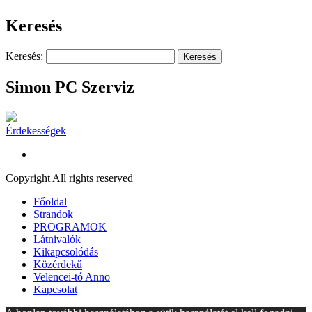
Keresés
Keresés:
Simon PC Szerviz
Érdekességek
Copyright All rights reserved
Főoldal
Strandok
PROGRAMOK
Látnivalók
Kikapcsolódás
Közérdekű
Velencei-tó Anno
Kapcsolat