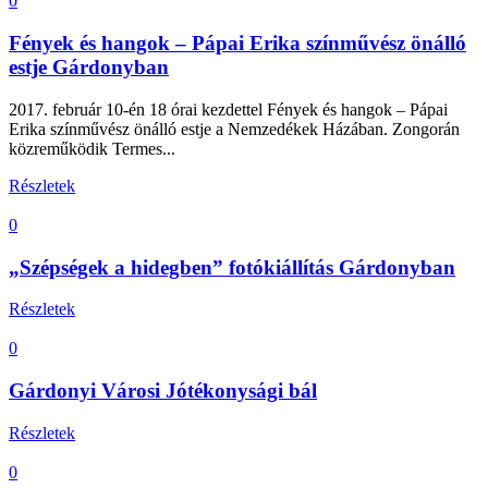
0
Fények és hangok – Pápai Erika színművész önálló
estje Gárdonyban
2017. február 10-én 18 órai kezdettel Fények és hangok – Pápai
Erika színművész önálló estje a Nemzedékek Házában. Zongorán
közreműködik Termes...
Részletek
0
„Szépségek a hidegben” fotókiállítás Gárdonyban
Részletek
0
Gárdonyi Városi Jótékonysági bál
Részletek
0