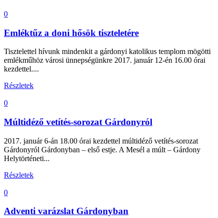
0
Emléktűz a doni hősök tiszteletére
Tisztelettel hívunk mindenkit a gárdonyi katolikus templom mögötti
emlékműhöz városi ünnepségünkre 2017. január 12-én 16.00 órai
kezdettel....
Részletek
0
Múltidéző vetítés-sorozat Gárdonyról
2017. január 6-án 18.00 órai kezdettel múltidéző vetítés-sorozat
Gárdonyról Gárdonyban – első estje. A Mesél a múlt – Gárdony
Helytörténeti...
Részletek
0
Adventi varázslat Gárdonyban