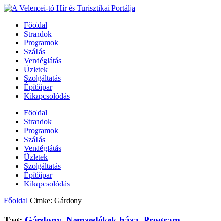
Főoldal
Strandok
Programok
Szállás
Vendéglátás
Üzletek
Szolgáltatás
Építőipar
Kikapcsolódás
Főoldal
Strandok
Programok
Szállás
Vendéglátás
Üzletek
Szolgáltatás
Építőipar
Kikapcsolódás
Főoldal
Cimke: Gárdony
Tag:
Gárdony
,
Nemzedékek háza
,
Program