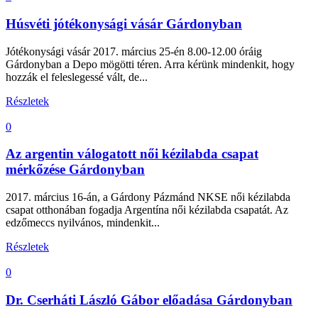
Húsvéti jótékonysági vásár Gárdonyban
Jótékonysági vásár 2017. március 25-én 8.00-12.00 óráig
Gárdonyban a Depo mögötti téren. Arra kérünk mindenkit, hogy
hozzák el feleslegessé vált, de...
Részletek
0
Az argentin válogatott női kézilabda csapat
mérkőzése Gárdonyban
2017. március 16-án, a Gárdony Pázmánd NKSE női kézilabda
csapat otthonában fogadja Argentína női kézilabda csapatát. Az
edzőmeccs nyilvános, mindenkit...
Részletek
0
Dr. Cserháti László Gábor előadása Gárdonyban