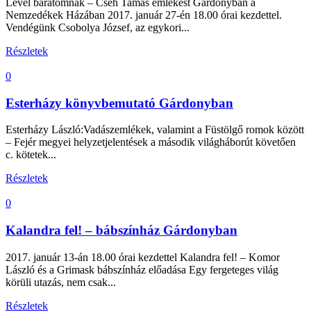
Levél barátomnak – Cseh Tamás emlékest Gárdonyban a
Nemzedékek Házában 2017. január 27-én 18.00 órai kezdettel.
Vendégünk Csobolya József, az egykori...
Részletek
0
Esterházy könyvbemutató Gárdonyban
Esterházy László:Vadászemlékek, valamint a Füstölgő romok között
– Fejér megyei helyzetjelentések a második világháborút követően
c. kötetek...
Részletek
0
Kalandra fel! – bábszínház Gárdonyban
2017. január 13-án 18.00 órai kezdettel Kalandra fel! – Komor
László és a Grimask bábszínház előadása Egy fergeteges világ
körüli utazás, nem csak...
Részletek