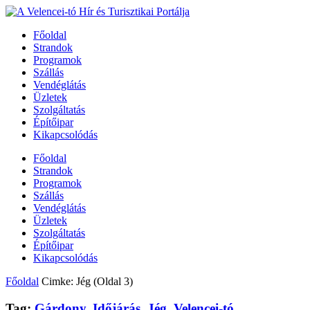
Főoldal
Strandok
Programok
Szállás
Vendéglátás
Üzletek
Szolgáltatás
Építőipar
Kikapcsolódás
Főoldal
Strandok
Programok
Szállás
Vendéglátás
Üzletek
Szolgáltatás
Építőipar
Kikapcsolódás
Főoldal
Cimke: Jég
(Oldal 3)
Tag:
Gárdony
,
Időjárás
,
Jég
,
Velencei-tó