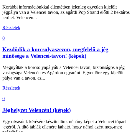
Korábbi információnkkal ellentétben jelenleg egyetlen kijelölt
jégpálya van a Velencei-tavon, az agárdi Pop Strand előtti 2 hektáros
terület. Velencén...
Részletek
0
Kezdődik a korcsolyaszezon, megfelelő a jég
minősége a Velencei-tavon! (képek)
Megnyíltak a korcsolyapályák a Velencei-tavon, biztonságos a jég
vastagsága Velencén és Agárdon egyaránt. Egyenlőre egy kijelölt
pálya van a tavon, az...
Részletek
0
Jéghelyzet Velencén! (képek)
Egy olvasónk kérésére készítettünk néhány képet a Velencei tópart
jegéről. A tiltó táblák ellenére látható, hogy néhol azért meg-meg