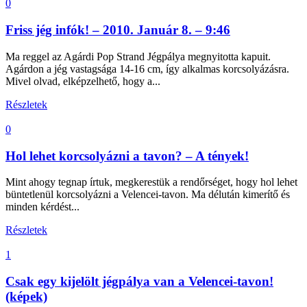
0
Friss jég infók! – 2010. Január 8. – 9:46
Ma reggel az Agárdi Pop Strand Jégpálya megnyitotta kapuit.
Agárdon a jég vastagsága 14-16 cm, így alkalmas korcsolyázásra.
Mivel olvad, elképzelhető, hogy a...
Részletek
0
Hol lehet korcsolyázni a tavon? – A tények!
Mint ahogy tegnap írtuk, megkerestük a rendőrséget, hogy hol lehet
büntetlenül korcsolyázni a Velencei-tavon. Ma délután kimerítő és
minden kérdést...
Részletek
1
Csak egy kijelölt jégpálya van a Velencei-tavon!
(képek)