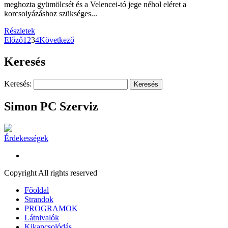
meghozta gyümölcsét és a Velencei-tó jege néhol eléret a
korcsolyázáshoz szükséges...
Részletek
Előző
1
2
3
4
Következő
Keresés
Keresés:
Simon PC Szerviz
Érdekességek
Copyright All rights reserved
Főoldal
Strandok
PROGRAMOK
Látnivalók
Kikapcsolódás