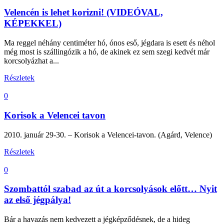
Velencén is lehet korizni! (VIDEÓVAL,
KÉPEKKEL)
Ma reggel néhány centiméter hó, ónos eső, jégdara is esett és néhol
még most is szállingózik a hó, de akinek ez sem szegi kedvét már
korcsolyázhat a...
Részletek
0
Korisok a Velencei tavon
2010. január 29-30. – Korisok a Velencei-tavon. (Agárd, Velence)
Részletek
0
Szombattól szabad az út a korcsolyások előtt… Nyit
az első jégpálya!
Bár a havazás nem kedvezett a jégképződésnek, de a hideg