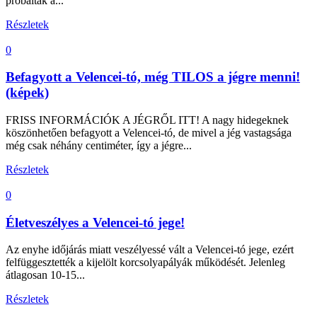
próbálták a...
Részletek
0
Befagyott a Velencei-tó, még TILOS a jégre menni!
(képek)
FRISS INFORMÁCIÓK A JÉGRŐL ITT! A nagy hidegeknek
köszönhetően befagyott a Velencei-tó, de mivel a jég vastagsága
még csak néhány centiméter, így a jégre...
Részletek
0
Életveszélyes a Velencei-tó jege!
Az enyhe időjárás miatt veszélyessé vált a Velencei-tó jege, ezért
felfüggesztették a kijelölt korcsolyapályák működését. Jelenleg
átlagosan 10-15...
Részletek