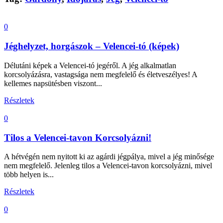
0
Jéghelyzet, horgászok – Velencei-tó (képek)
Délutáni képek a Velencei-tó jegéről. A jég alkalmatlan
korcsolyázásra, vastagsága nem megfelelő és életveszélyes! A
kellemes napsütésben viszont...
Részletek
0
Tilos a Velencei-tavon Korcsolyázni!
A hétvégén nem nyitott ki az agárdi jégpálya, mivel a jég minősége
nem megfelelő. Jelenleg tilos a Velencei-tavon korcsolyázni, mivel
több helyen is...
Részletek
0