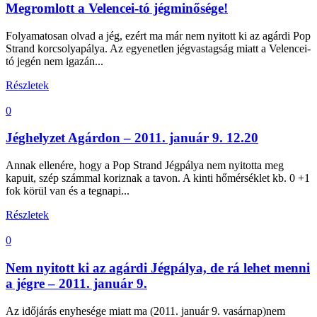
Megromlott a Velencei-tó jégminősége!
Folyamatosan olvad a jég, ezért ma már nem nyitott ki az agárdi Pop
Strand korcsolyapálya. Az egyenetlen jégvastagság miatt a Velencei-
tó jegén nem igazán...
Részletek
0
Jéghelyzet Agárdon – 2011. január 9. 12.20
Annak ellenére, hogy a Pop Strand Jégpálya nem nyitotta meg
kapuit, szép számmal koriznak a tavon. A kinti hőmérséklet kb. 0 +1
fok körül van és a tegnapi...
Részletek
0
Nem nyitott ki az agárdi Jégpálya, de rá lehet menni
a jégre – 2011. január 9.
Az időjárás enyhesége miatt ma (2011. január 9. vasárnap)nem