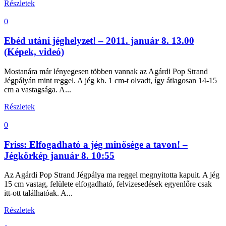
Részletek
0
Ebéd utáni jéghelyzet! – 2011. január 8. 13.00
(Képek, videó)
Mostanára már lényegesen többen vannak az Agárdi Pop Strand
Jégpályán mint reggel. A jég kb. 1 cm-t olvadt, így átlagosan 14-15
cm a vastagsága. A...
Részletek
0
Friss: Elfogadható a jég minősége a tavon! –
Jégkörkép január 8. 10:55
Az Agárdi Pop Strand Jégpálya ma reggel megnyitotta kapuit. A jég
15 cm vastag, felülete elfogadható, felvizesedések egyenlőre csak
itt-ott találhatóak. A...
Részletek