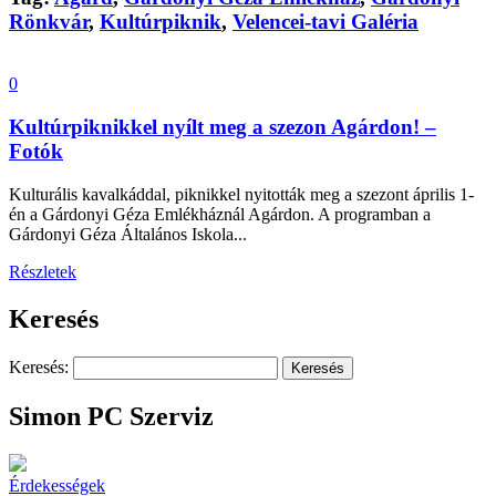
Rönkvár
,
Kultúrpiknik
,
Velencei-tavi Galéria
0
Kultúrpiknikkel nyílt meg a szezon Agárdon! –
Fotók
Kulturális kavalkáddal, piknikkel nyitották meg a szezont április 1-
én a Gárdonyi Géza Emlékháznál Agárdon. A programban a
Gárdonyi Géza Általános Iskola...
Részletek
Keresés
Keresés:
Simon PC Szerviz
Érdekességek