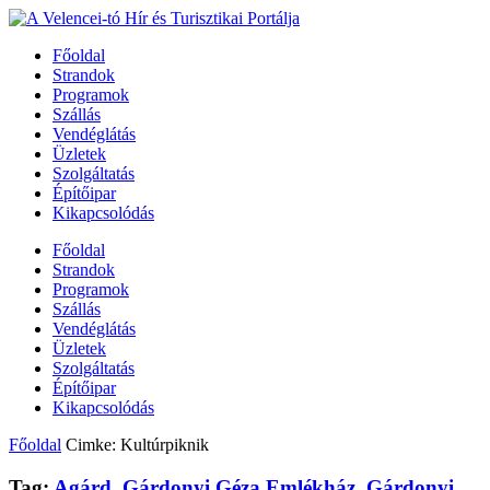
Főoldal
Strandok
Programok
Szállás
Vendéglátás
Üzletek
Szolgáltatás
Építőipar
Kikapcsolódás
Főoldal
Strandok
Programok
Szállás
Vendéglátás
Üzletek
Szolgáltatás
Építőipar
Kikapcsolódás
Főoldal
Cimke: Kultúrpiknik
Tag:
Agárd
,
Gárdonyi Géza Emlékház
,
Gárdonyi