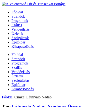
Főoldal
Strandok
Programok
Szállás
Vendéglátás
Üzletek
Szolgáltatás
Építőipar
Kikapcsolódás
Főoldal
Strandok
Programok
Szállás
Vendéglátás
Üzletek
Szolgáltatás
Építőipar
Kikapcsolódás
Főoldal
Cimke: Látnivaló Nadap
Tag:
Látnivaló Nadap
,
Szintezési Ősjegy