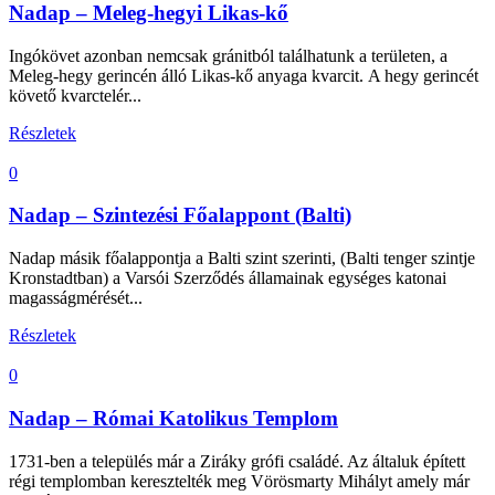
Nadap – Meleg-hegyi Likas-kő
Ingókövet azonban nemcsak gránitból találhatunk a területen, a
Meleg-hegy gerincén álló Likas-kő anyaga kvarcit. A hegy gerincét
követő kvarctelér...
Részletek
0
Nadap – Szintezési Főalappont (Balti)
Nadap másik főalappontja a Balti szint szerinti, (Balti tenger szintje
Kronstadtban) a Varsói Szerződés államainak egységes katonai
magasságmérését...
Részletek
0
Nadap – Római Katolikus Templom
1731-ben a település már a Ziráky grófi családé. Az általuk épített
régi templomban keresztelték meg Vörösmarty Mihályt amely már