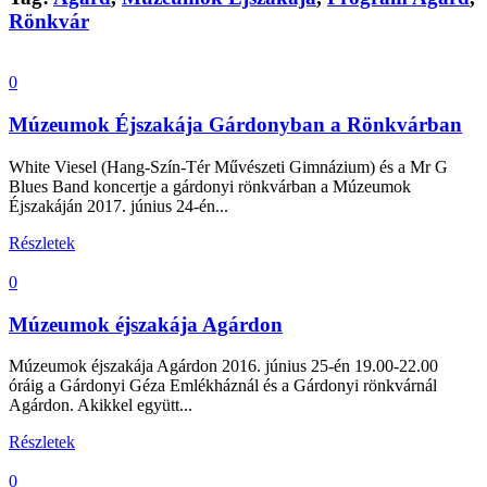
Rönkvár
0
Múzeumok Éjszakája Gárdonyban a Rönkvárban
White Viesel (Hang-Szín-Tér Művészeti Gimnázium) és a Mr G
Blues Band koncertje a gárdonyi rönkvárban a Múzeumok
Éjszakáján 2017. június 24-én...
Részletek
0
Múzeumok éjszakája Agárdon
Múzeumok éjszakája Agárdon 2016. június 25-én 19.00-22.00
óráig a Gárdonyi Géza Emlékháznál és a Gárdonyi rönkvárnál
Agárdon. Akikkel együtt...
Részletek
0