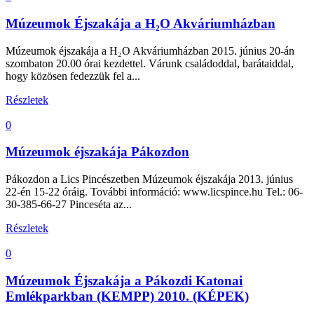
Múzeumok Éjszakája a H₂O Akváriumházban
Múzeumok éjszakája a H₂O Akváriumházban 2015. június 20-án
szombaton 20.00 órai kezdettel. Várunk családoddal, barátaiddal,
hogy közösen fedezzük fel a...
Részletek
0
Múzeumok éjszakája Pákozdon
Pákozdon a Lics Pincészetben Múzeumok éjszakája 2013. június
22-én 15-22 óráig. További információ: www.licspince.hu Tel.: 06-
30-385-66-27 Pinceséta az...
Részletek
0
Múzeumok Éjszakája a Pákozdi Katonai
Emlékparkban (KEMPP) 2010. (KÉPEK)