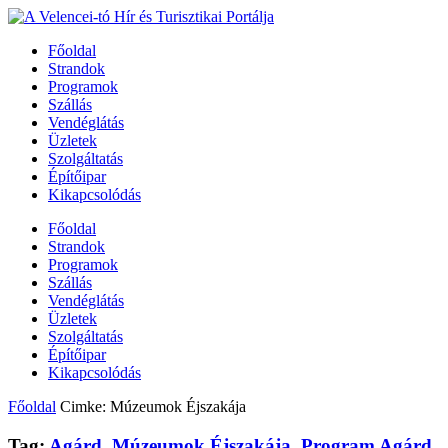
Főoldal
Strandok
Programok
Szállás
Vendéglátás
Üzletek
Szolgáltatás
Építőipar
Kikapcsolódás
Főoldal
Strandok
Programok
Szállás
Vendéglátás
Üzletek
Szolgáltatás
Építőipar
Kikapcsolódás
Főoldal
Cimke: Múzeumok Éjszakája
Tag:
Agárd
,
Múzeumok Éjszakája
,
Program Agárd
,