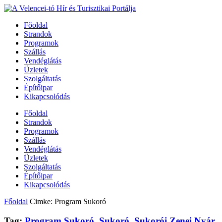
Főoldal
Strandok
Programok
Szállás
Vendéglátás
Üzletek
Szolgáltatás
Építőipar
Kikapcsolódás
Főoldal
Strandok
Programok
Szállás
Vendéglátás
Üzletek
Szolgáltatás
Építőipar
Kikapcsolódás
Főoldal
Cimke: Program Sukoró
Tag:
Program Sukoró
,
Sukoró
,
Sukorói Zenei Nyár