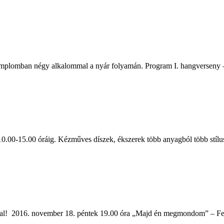
plomban négy alkalommal a nyár folyamán. Program I. hangverseny – 2
.00-15.00 óráig. Kézműves díszek, ékszerek több anyagból több stílus
! 2016. november 18. péntek 19.00 óra „Majd én megmondom” – Felm