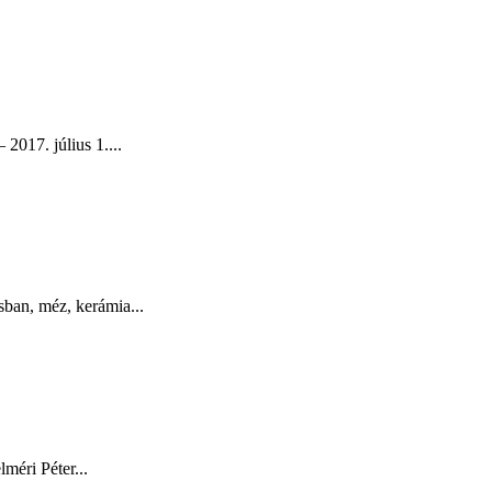
017. július 1....
ban, méz, kerámia...
éri Péter...