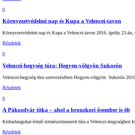
0
Környezetvédelmi nap és Kupa a Velencei-tavon
Környezetvédelmi nap és Kupa a Velencei-tavon 2016. április 23-án,
Részletek
0
Velencei-hegység túra; Hegyen-völgyön Sukorón
Velencei-hegység túra szervezésében Hegyen-völgyön Sukorón 2016. ápr
Részletek
0
A Pákozdvár titka – ahol a bronzkori ősember is élt
Kisbarlangokat érintő természetismereti túra a Velencei-hegységben I
Részletek