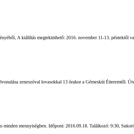
yéből, A kiállítás megtekinthető: 2016. november 11-13. péntektől vas
elvonulása zeneszóval lovasokkal 13 órakor a Gémeskút Étteremtől. Út
átás minden mennyiségben. Időpont: 2016.09.18. Találkozó: 9:30, Sukoró