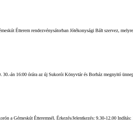
meskút Étterem rendezvénysátorban Jótékonysági Bált szervez, melyre s
 30.-án 16:00 órára az új Sukorói Könyvtár és Borház megnyitó ünnep
ón a Gémeskút Étteremnél. Érkezés/Jelentkezés: 9.30-12.00 Indítás: 