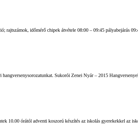
ió; rajtszámok, időmérő chipek átvétele 08:00 – 09:45 pályabejárás 09:
i hangversenysorozatunkat. Sukorói Zenei Nyár – 2015 Hangversenyek
k 10.00 órától adventi koszorú készítés az iskolás gyerekekkel az isko