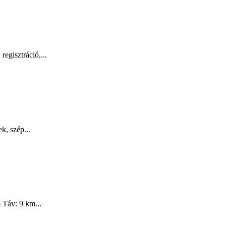
egisztráció,...
k, szép...
 Táv: 9 km...