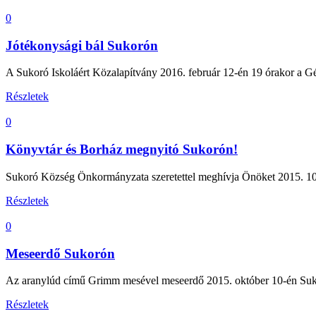
0
Jótékonysági bál Sukorón
A Sukoró Iskoláért Közalapítvány 2016. február 12-én 19 órakor a Gé
Részletek
0
Könyvtár és Borház megnyitó Sukorón!
Sukoró Község Önkormányzata szeretettel meghívja Önöket 2015. 10.
Részletek
0
Meseerdő Sukorón
Az aranylúd című Grimm mesével meseerdő 2015. október 10-én Sukor
Részletek