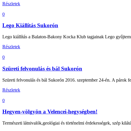
Részletek
0
Lego Kiállítás Sukorón
Lego kiállítás a Balaton-Bakony Kocka Klub tagjainak Lego gyűjtemén
Részletek
0
Szüreti felvonulás és bál Sukorón
Szüreti felvonulás és bál Sukorón 2016. szeptember 24-én. A párok f
Részletek
0
Hegyen-völgyön a Velencei-hegységben!
Természeti látnivalók,geológiai és történelmi érdekességek, szép kil