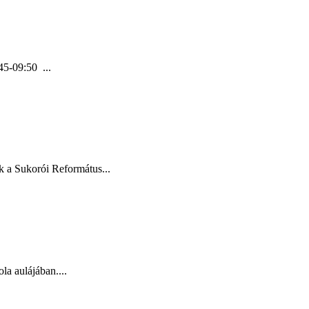
45-09:50 ...
 a Sukorói Református...
la aulájában....