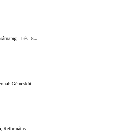
árnapig 11 és 18...
vonal: Gémeskút...
, Református...