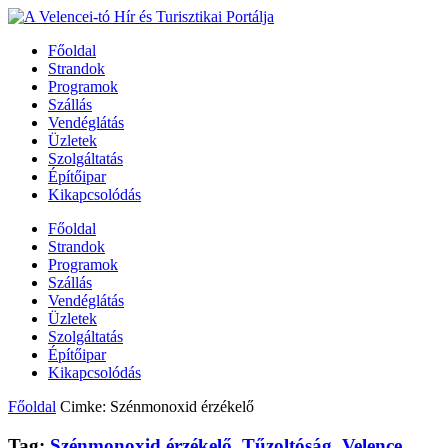
Főoldal
Strandok
Programok
Szállás
Vendéglátás
Üzletek
Szolgáltatás
Építőipar
Kikapcsolódás
Főoldal
Strandok
Programok
Szállás
Vendéglátás
Üzletek
Szolgáltatás
Építőipar
Kikapcsolódás
Főoldal
Cimke: Szénmonoxid érzékelő
Tag:
Szénmonoxid érzékelő
,
Tűzoltóság
,
Velence
,