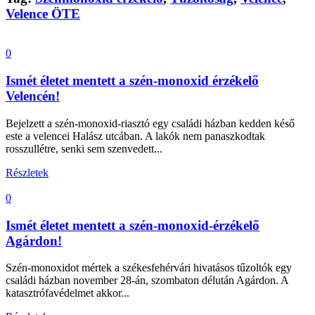
Velence ÖTE
0
Ismét életet mentett a szén-monoxid érzékelő
Velencén!
Bejelzett a szén-monoxid-riasztó egy családi házban kedden késő
este a velencei Halász utcában. A lakók nem panaszkodtak
rosszullétre, senki sem szenvedett...
Részletek
0
Ismét életet mentett a szén-monoxid-érzékelő
Agárdon!
Szén-monoxidot mértek a székesfehérvári hivatásos tűzoltók egy
családi házban november 28-án, szombaton délután Agárdon. A
katasztrófavédelmet akkor...