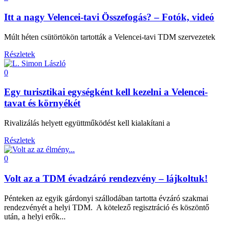
Itt a nagy Velencei-tavi Összefogás? – Fotók, videó
Múlt héten csütörtökön tartották a Velencei-tavi TDM szervezetek
Részletek
0
Egy turisztikai egységként kell kezelni a Velencei-
tavat és környékét
Rivalizálás helyett együttműködést kell kialakítani a
Részletek
0
Volt az a TDM évadzáró rendezvény – lájkoltuk!
Pénteken az egyik gárdonyi szállodában tartotta évzáró szakmai
rendezvényét a helyi TDM. A kötelező regisztráció és köszöntő
után, a helyi erők...