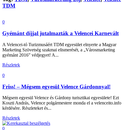
TDM
0
Gyémánt díjjal jutalmazták a Velencei Karnevált
A Velencei-tó Turizmusáért TDM egyesület elnyerte a Magyar
Marketing Szövetség szakmai elismerését, a „Városmarketing
gyémánt 2016” védjegyet! A...
Részletek
0
Friss! – Mégsem egyesül Velence Gárdonnyal!
Mégsem egyesül Velence és Gárdony turisztikai egyesülete! Ezt
Koszti András, Velence polgármestere monda el a velenceito.info
kérdésére. Részleteket és...
Részletek
0