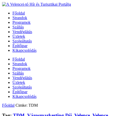
Főoldal
Strandok
Programok
Szállás
Vendéglátás
Üzletek
Szolgáltatás
Építőipar
Kikapcsolódás
Főoldal
Strandok
Programok
Szállás
Vendéglátás
Üzletek
Szolgáltatás
Építőipar
Kikapcsolódás
Főoldal
Cimke: TDM
Tag:
TDM
,
Városmarkerting Díj
,
Velence
,
Velence