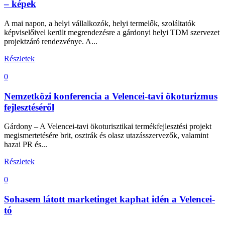
– képek
A mai napon, a helyi vállalkozók, helyi termelők, szoláltatók
képviselőivel került megrendezésre a gárdonyi helyi TDM szervezet
projektzáró rendezvénye. A...
Részletek
0
Nemzetközi konferencia a Velencei-tavi ökoturizmus
fejlesztéséről
Gárdony – A Velencei-tavi ökoturisztikai termékfejlesztési projekt
megismertetésére brit, osztrák és olasz utazásszervezők, valamint
hazai PR és...
Részletek
0
Sohasem látott marketinget kaphat idén a Velencei-
tó