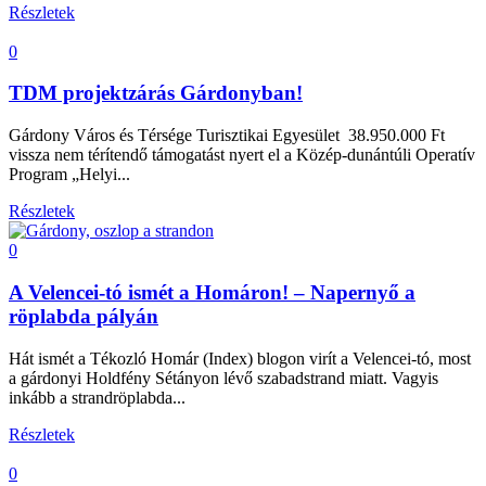
Részletek
0
TDM projektzárás Gárdonyban!
Gárdony Város és Térsége Turisztikai Egyesület 38.950.000 Ft
vissza nem térítendő támogatást nyert el a Közép-dunántúli Operatív
Program „Helyi...
Részletek
0
A Velencei-tó ismét a Homáron! – Napernyő a
röplabda pályán
Hát ismét a Tékozló Homár (Index) blogon virít a Velencei-tó, most
a gárdonyi Holdfény Sétányon lévő szabadstrand miatt. Vagyis
inkább a strandröplabda...
Részletek
0