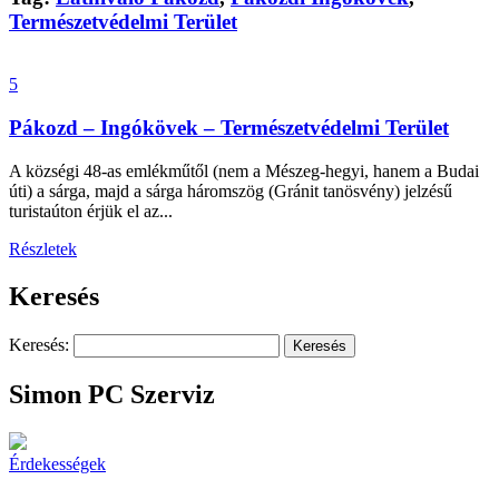
Természetvédelmi Terület
5
Pákozd – Ingókövek – Természetvédelmi Terület
A községi 48-as emlékműtől (nem a Mészeg-hegyi, hanem a Budai
úti) a sárga, majd a sárga háromszög (Gránit tanösvény) jelzésű
turistaúton érjük el az...
Részletek
Keresés
Keresés:
Simon PC Szerviz
Érdekességek