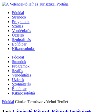
Főoldal
Strandok
Programok
Szállás
Vendéglátás
Üzletek
Szolgáltatás
Építőipar
Kikapcsolódás
Főoldal
Strandok
Programok
Szállás
Vendéglátás
Üzletek
Szolgáltatás
Építőipar
Kikapcsolódás
Főoldal
Cimke: Természetvédelmi Terület
Tag:
Látnivaló Pákozd
,
Pákozdi Ingókövek
,