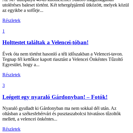
utoléréses baleset történt. Két tehergépjármű ütközött, melyek közül
az egyikbe a sofőrje...
Részletek
1
Holttestet találtak a Velencei-tóban!
Évek óta nem történt hasonló a téli időszakban a Velencei-tavon.
Tegnap fél kettőkor kapott riasztást a Velencei Önkéntes Tűzoltó
Egyesület, hogy a...
Részletek
3
Leégett egy nyaraló Gárdonyban! – Fotók!
Nyaraló gyulladt ki Gárdonyban ma nem sokkal dél után. Az
oltásban a székesfehérvári és pusztaszabolcsi hivatásos tűzoltók
mellett, a velencei önkéntes...
Részletek