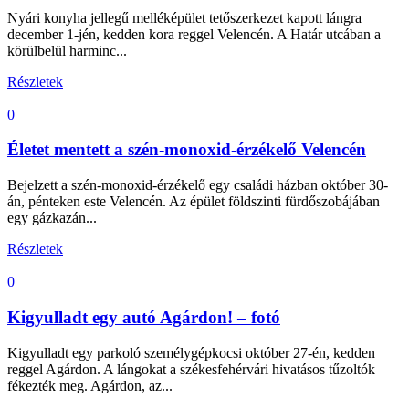
Nyári konyha jellegű melléképület tetőszerkezet kapott lángra
december 1-jén, kedden kora reggel Velencén. A Határ utcában a
körülbelül harminc...
Részletek
0
Életet mentett a szén-monoxid-érzékelő Velencén
Bejelzett a szén-monoxid-érzékelő egy családi házban október 30-
án, pénteken este Velencén. Az épület földszinti fürdőszobájában
egy gázkazán...
Részletek
0
Kigyulladt egy autó Agárdon! – fotó
Kigyulladt egy parkoló személygépkocsi október 27-én, kedden
reggel Agárdon. A lángokat a székesfehérvári hivatásos tűzoltók
fékezték meg. Agárdon, az...