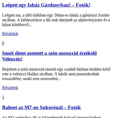
Leégett egy faház Gárdonyban! – Fotók!
Leégett ma, a déli órákban egy 50nm-es faház a gárdonyi Szeder
utcában. A kiérkezéskor a tűz már átterjedt az aljnövényzetre és a
házat körülvevő...
Részletek
0
Ismét életet mentett a szén-monoxid érzékelő
Velencén!
Bejelzett a szén-monoxid-riasztó egy családi házban kedden késő
este a velencei Halász utcában. A lakók nem panaszkodtak
rosszullétre, senki sem szenvedett...
Részletek
1
Baleset az M7-en Sukorónál – Fotók
Az M7 autópálya 48-as kilométernél Sukoró magasságában