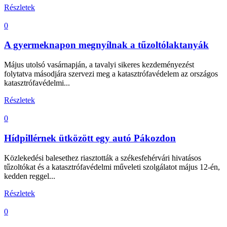
Részletek
0
A gyermeknapon megnyílnak a tűzoltólaktanyák
Május utolsó vasárnapján, a tavalyi sikeres kezdeményezést
folytatva másodjára szervezi meg a katasztrófavédelem az országos
katasztrófavédelmi...
Részletek
0
Hídpillérnek ütközött egy autó Pákozdon
Közlekedési balesethez riasztották a székesfehérvári hivatásos
tűzoltókat és a katasztrófavédelmi műveleti szolgálatot május 12-én,
kedden reggel...
Részletek
0