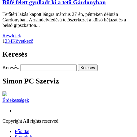
Büfé felett gyulladt ki a tető Gárdonyban
Tetőtéri lakás kapott lángra március 27-én, pénteken délután
Gárdonyban. A zsindelyfedésű tetőszerkezet a külső héjazat és a
belső gipszkarton...
Részletek
1
2
3
4
Következő
Keresés
Keresés:
Simon PC Szerviz
Érdekességek
Copyright All rights reserved
Főoldal
Strandok