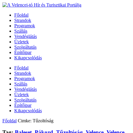
Főoldal
Strandok
Programok
Szállás
Vendéglátás
Üzletek
Szolgáltatás
Építőipar
Kikapcsolódás
Főoldal
Strandok
Programok
Szállás
Vendéglátás
Üzletek
Szolgáltatás
Építőipar
Kikapcsolódás
Főoldal
Cimke: Tűzoltóság
Tag:
Baleset
,
Pákozd
,
Tűzoltóság
,
Velence
,
Velence