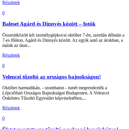
Részletek
0
Baleset Agárd és Dinnyés között – fotók
Összeütközött két személygépkocsi október 7-én, szerdán délután a
7-es főúton, Agárd és Dinnyés között. Az egyik autó az árokban, a
másik az úton...
Részletek
0
Velencei tűzoltó az országos bajnokságon!
Október harmadikán, - szombaton - ismét megrendezték a
Lépcsőfutó Országos Bajnokságot Budapesten. A Velencei
Önkéntes Tűzoltó Egyesület képviseletében,...
Részletek
0