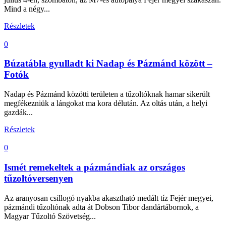
Mind a négy...
Részletek
0
Búzatábla gyulladt ki Nadap és Pázmánd között –
Fotók
Nadap és Pázmánd közötti területen a tűzoltóknak hamar sikerült
megfékezniük a lángokat ma kora délután. Az oltás után, a helyi
gazdák...
Részletek
0
Ismét remekeltek a pázmándiak az országos
tűzoltóversenyen
Az aranyosan csillogó nyakba akasztható medált tíz Fejér megyei,
pázmándi tűzoltónak adta át Dobson Tibor dandártábornok, a
Magyar Tűzoltó Szövetség...