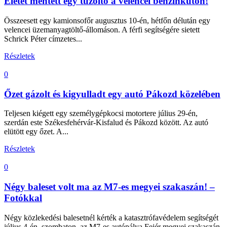
Életet mentett egy tűzoltó a velencei benzinkúton!
Összeesett egy kamionsofőr augusztus 10-én, hétfőn délután egy
velencei üzemanyagtöltő-állomáson. A férfi segítségére sietett
Schrick Péter címzetes...
Részletek
0
Őzet gázolt és kigyulladt egy autó Pákozd közelében
Teljesen kiégett egy személygépkocsi motortere július 29-én,
szerdán este Székesfehérvár-Kisfalud és Pákozd között. Az autó
elütött egy őzet. A...
Részletek
0
Négy baleset volt ma az M7-es megyei szakaszán! –
Fotókkal
Négy közlekedési balesetnél kérték a katasztrófavédelem segítségét
július 4-én, szombaton, az M7-es autópálya Fejér megyei szakaszán.