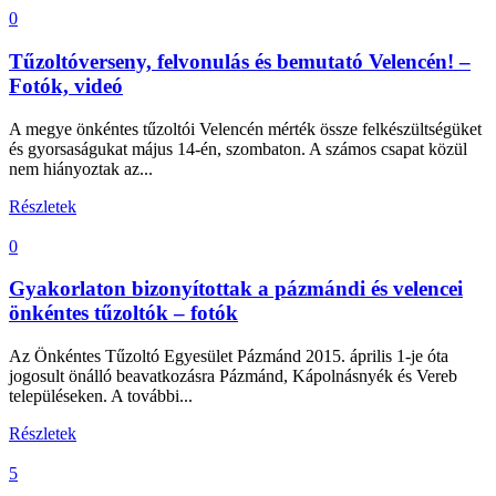
0
Tűzoltóverseny, felvonulás és bemutató Velencén! –
Fotók, videó
A megye önkéntes tűzoltói Velencén mérték össze felkészültségüket
és gyorsaságukat május 14-én, szombaton. A számos csapat közül
nem hiányoztak az...
Részletek
0
Gyakorlaton bizonyítottak a pázmándi és velencei
önkéntes tűzoltók – fotók
Az Önkéntes Tűzoltó Egyesület Pázmánd 2015. április 1-je óta
jogosult önálló beavatkozásra Pázmánd, Kápolnásnyék és Vereb
településeken. A további...
Részletek
5