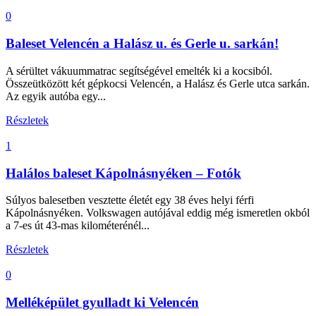
0
Baleset Velencén a Halász u. és Gerle u. sarkán!
A sérültet vákuummatrac segítségével emelték ki a kocsiból.
Összeütközött két gépkocsi Velencén, a Halász és Gerle utca sarkán.
Az egyik autóba egy...
Részletek
1
Halálos baleset Kápolnásnyéken – Fotók
Súlyos balesetben vesztette életét egy 38 éves helyi férfi
Kápolnásnyéken. Volkswagen autójával eddig még ismeretlen okból
a 7-es út 43-mas kilométerénél...
Részletek
0
Melléképület gyulladt ki Velencén