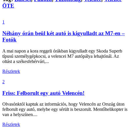
ÖTE
1
Néhány órán beül két autó is kigyulladt az M7-en –
Fotók
A mai napon a kora reggeli órákban kigyulladt egy Skoda Superb
típusú személygépkocsi, a velencei M7 autópálya lehajtónál. Az
oltást a székesfehérvári,...
Részletek
2
Friss: Felborult egy autó Velencén!
Olvasónktól kaptuk az információs, hogy Velencén az Ország úton
felborult egy autó, melybe egy sérült is beszorult. Mentőhelikopter is
van a helyszínen....
Részletek