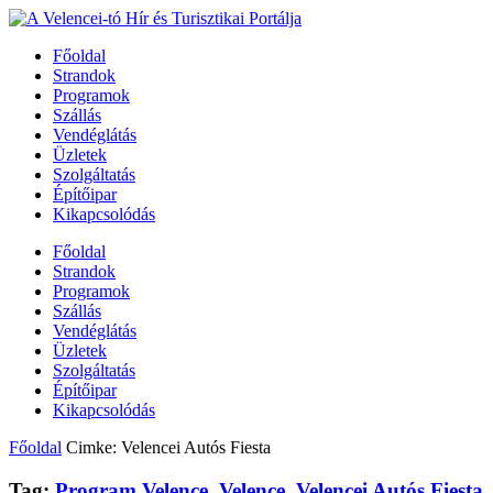
Főoldal
Strandok
Programok
Szállás
Vendéglátás
Üzletek
Szolgáltatás
Építőipar
Kikapcsolódás
Főoldal
Strandok
Programok
Szállás
Vendéglátás
Üzletek
Szolgáltatás
Építőipar
Kikapcsolódás
Főoldal
Cimke: Velencei Autós Fiesta
Tag:
Program Velence
,
Velence
,
Velencei Autós Fiesta