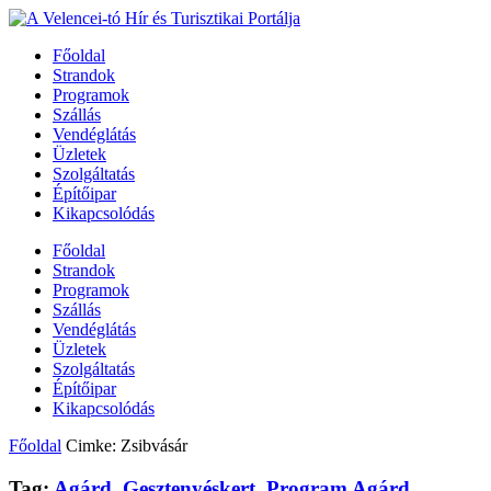
Főoldal
Strandok
Programok
Szállás
Vendéglátás
Üzletek
Szolgáltatás
Építőipar
Kikapcsolódás
Főoldal
Strandok
Programok
Szállás
Vendéglátás
Üzletek
Szolgáltatás
Építőipar
Kikapcsolódás
Főoldal
Cimke: Zsibvásár
Tag:
Agárd
,
Gesztenyéskert
,
Program Agárd
,