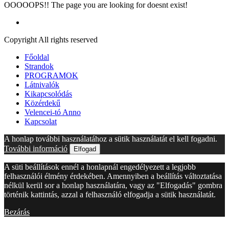
OOOOOPS!! The page you are looking for doesnt exist!
Copyright All rights reserved
Főoldal
Strandok
PROGRAMOK
Látnivalók
Kikapcsolódás
Közérdekű
Velencei-tó Anno
Kapcsolat
A honlap további használatához a sütik használatát el kell fogadni.
További információ
Elfogad
A süti beállítások ennél a honlapnál engedélyezett a legjobb
felhasználói élmény érdekében. Amennyiben a beállítás változtatása
nélkül kerül sor a honlap használatára, vagy az "Elfogadás" gombra
történik kattintás, azzal a felhasználó elfogadja a sütik használatát.
Bezárás