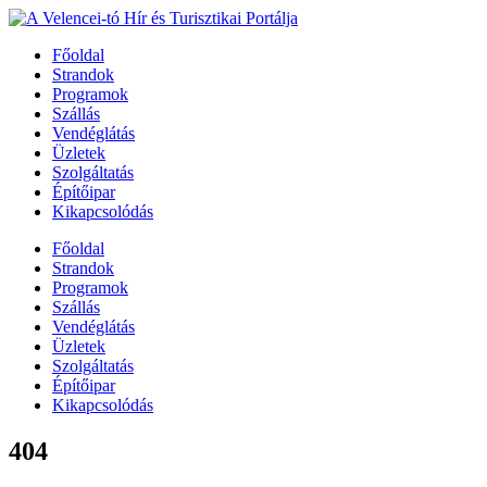
Főoldal
Strandok
Programok
Szállás
Vendéglátás
Üzletek
Szolgáltatás
Építőipar
Kikapcsolódás
Főoldal
Strandok
Programok
Szállás
Vendéglátás
Üzletek
Szolgáltatás
Építőipar
Kikapcsolódás
404