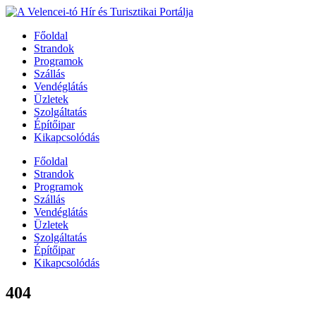
Főoldal
Strandok
Programok
Szállás
Vendéglátás
Üzletek
Szolgáltatás
Építőipar
Kikapcsolódás
Főoldal
Strandok
Programok
Szállás
Vendéglátás
Üzletek
Szolgáltatás
Építőipar
Kikapcsolódás
404