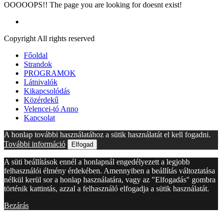
OOOOOPS!! The page you are looking for doesnt exist!
Copyright All rights reserved
Főoldal
Strandok
PROGRAMOK
Látnivalók
Kikapcsolódás
Közérdekű
Velencei-tó Anno
Kapcsolat
A honlap további használatához a sütik használatát el kell fogadni.
További információ
Elfogad
A süti beállítások ennél a honlapnál engedélyezett a legjobb
felhasználói élmény érdekében. Amennyiben a beállítás változtatása
nélkül kerül sor a honlap használatára, vagy az "Elfogadás" gombra
történik kattintás, azzal a felhasználó elfogadja a sütik használatát.
Bezárás