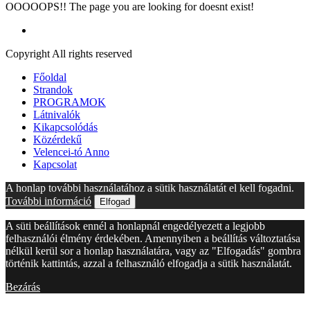
OOOOOPS!! The page you are looking for doesnt exist!
Copyright All rights reserved
Főoldal
Strandok
PROGRAMOK
Látnivalók
Kikapcsolódás
Közérdekű
Velencei-tó Anno
Kapcsolat
A honlap további használatához a sütik használatát el kell fogadni.
További információ
Elfogad
A süti beállítások ennél a honlapnál engedélyezett a legjobb
felhasználói élmény érdekében. Amennyiben a beállítás változtatása
nélkül kerül sor a honlap használatára, vagy az "Elfogadás" gombra
történik kattintás, azzal a felhasználó elfogadja a sütik használatát.
Bezárás