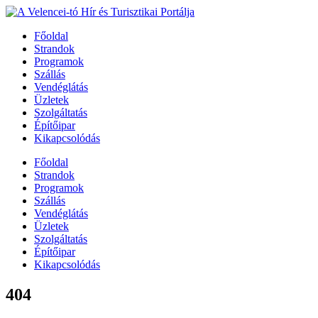
Főoldal
Strandok
Programok
Szállás
Vendéglátás
Üzletek
Szolgáltatás
Építőipar
Kikapcsolódás
Főoldal
Strandok
Programok
Szállás
Vendéglátás
Üzletek
Szolgáltatás
Építőipar
Kikapcsolódás
404