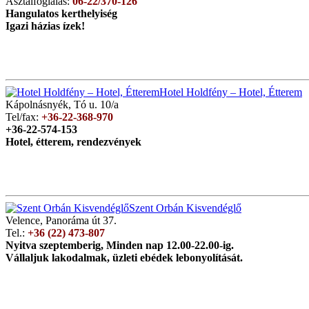
Asztalfoglalás:
06-22/370-126
Hangulatos kerthelyiség
Igazi házias ízek!
Hotel Holdfény – Hotel, Étterem
Kápolnásnyék, Tó u. 10/a
Tel/fax:
+36-22-368-970
+36-22-574-153
Hotel, étterem, rendezvények
Szent Orbán Kisvendéglő
Velence, Panoráma út 37.
Tel.:
+36 (22) 473-807
Nyitva szeptemberig, Minden nap 12.00-22.00-ig.
Vállaljuk lakodalmak, üzleti ebédek lebonyolítását.