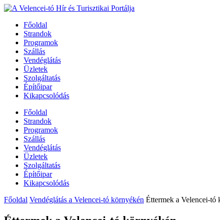
Főoldal
Strandok
Programok
Szállás
Vendéglátás
Üzletek
Szolgáltatás
Építőipar
Kikapcsolódás
Főoldal
Strandok
Programok
Szállás
Vendéglátás
Üzletek
Szolgáltatás
Építőipar
Kikapcsolódás
Főoldal
Vendéglátás a Velencei-tó környékén
Éttermek a Velencei-tó