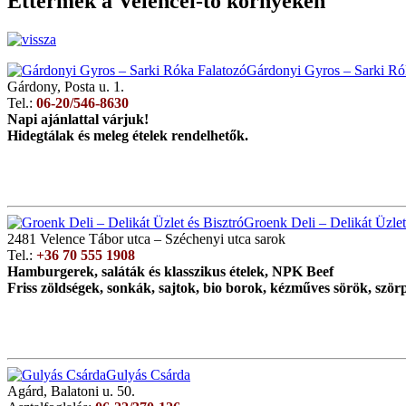
Éttermek a Velencei-tó környékén
Gárdonyi Gyros – Sarki Ró
Gárdony, Posta u. 1.
Tel.:
06-20/546-8630
Napi ajánlattal várjuk!
Hidegtálak és meleg ételek rendelhetők.
Groenk Deli – Delikát Üzlet
2481 Velence Tábor utca – Széchenyi utca sarok
Tel.:
+36 70 555 1908
Hamburgerek, saláták és klasszikus ételek, NPK Beef
Friss zöldségek, sonkák, sajtok, bio borok, kézműves sörök, ször
Gulyás Csárda
Agárd, Balatoni u. 50.