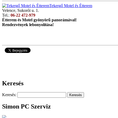
Tekergő Motel és Étterem
Velence, Sukorói u. 1.
Tel.:
06-22 472-979
Étterem és Motel gyönyörű panorámával!
Rendezvények lebonyolítása!
75093
Keresés
Keresés:
Simon PC Szerviz