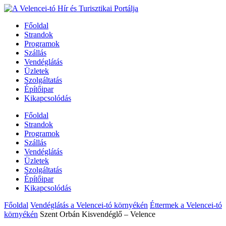
Főoldal
Strandok
Programok
Szállás
Vendéglátás
Üzletek
Szolgáltatás
Építőipar
Kikapcsolódás
Főoldal
Strandok
Programok
Szállás
Vendéglátás
Üzletek
Szolgáltatás
Építőipar
Kikapcsolódás
Főoldal
Vendéglátás a Velencei-tó környékén
Éttermek a Velencei-tó
környékén
Szent Orbán Kisvendéglő – Velence