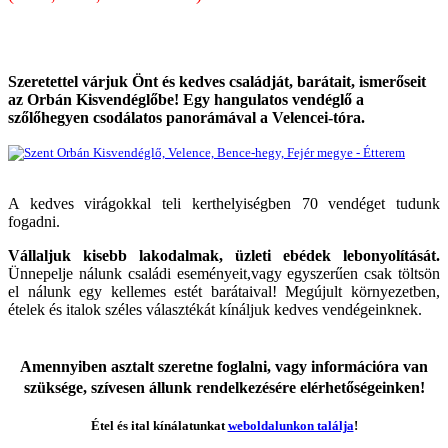
Szeretettel várjuk Önt és kedves családját, barátait, ismerőseit
az Orbán Kisvendéglőbe! Egy hangulatos vendéglő a
szőlőhegyen csodálatos panorámával a Velencei-tóra.
A kedves virágokkal teli kerthelyiségben 70 vendéget tudunk
fogadni.
Vállaljuk kisebb lakodalmak, üzleti ebédek lebonyolítását.
Ünnepelje nálunk családi eseményeit,vagy egyszerűen csak töltsön
el nálunk egy kellemes estét barátaival! Megújult környezetben,
ételek és italok széles választékát kínáljuk kedves vendégeinknek.
Amennyiben asztalt szeretne foglalni, vagy információra van
szüksége, szívesen állunk rendelkezésére elérhetőségeinken!
Étel és ital kínálatunkat
weboldalunkon találja
!