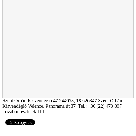
Szent Orbán Kisvendéglő
47.244658
,
18.626847
Szent Orbán
Kisvendéglő Velence, Panoráma út 37. Tel.: +36 (22) 473-807
További részletek ITT.
27346