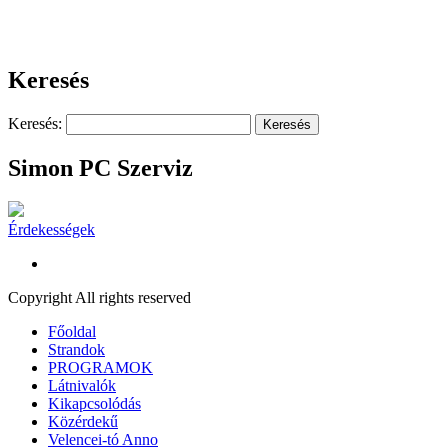
Keresés
Keresés:
Simon PC Szerviz
Érdekességek
Copyright All rights reserved
Főoldal
Strandok
PROGRAMOK
Látnivalók
Kikapcsolódás
Közérdekű
Velencei-tó Anno