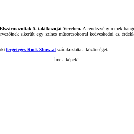
Elszármazottak 5. találkozóját Vereben.
A rendezvény remek hangula
ezőinek sikerült egy színes műsorcsokorral kedveskedni az érdeklő
 aki
fergeteges Rock Show-al
szórakoztatta a közönséget.
Íme a képek!