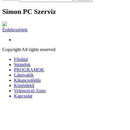
Simon PC Szerviz
Érdekességek
Copyright All rights reserved
Főoldal
Strandok
PROGRAMOK
Látnivalók
Kikapcsolódás
Közérdekű
Velencei-tó Anno
Kapcsolat
A honlap további használatához a sütik használatát el kell fogadni.
To
A süti beállítások ennél a honlapnál engedélyezett a legjobb felhaszn
kattintás, azzal a felhasználó elfogadja a sütik használatát.