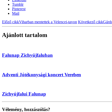
Tumblr
Pinterest
Mail
Előző cikk
Viharban mentettek a Velencei-tavon
Következő cikk
Gárdo
Ajánlott tartalom
Falunap Zichyújfaluban
Adventi Jótékonysági koncert Vereben
Zichyújfalui Falunap
Vélemény, hozzászólás?