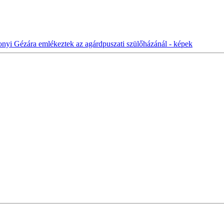
nyi Gézára emlékeztek az agárdpuszati szülőházánál - képek