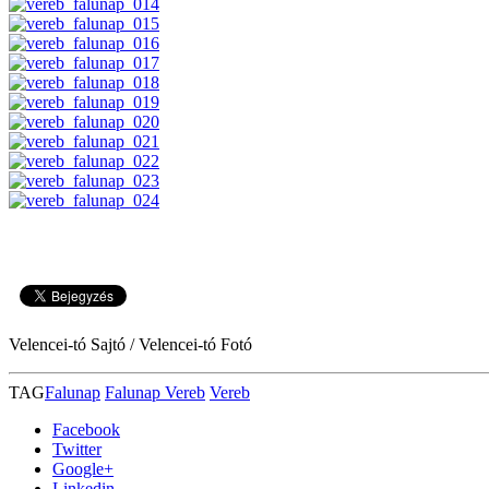
Velencei-tó Sajtó / Velencei-tó Fotó
TAG
Falunap
Falunap Vereb
Vereb
Facebook
Twitter
Google+
Linkedin