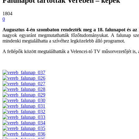
Falunapot tartottak Vereben – képek
1804
0
Augusztus 4-én szombaton rendezték meg a 18. falunapot és az 
nagyok egyaránt megmutathatták főzőtudományukat. A falunap szerv
mindenki megtalálhatta a szívéhez legközelebb álló programot.
A fellépők között megtalálhatták a Velencei-tó TV műsorvezetőjét is,