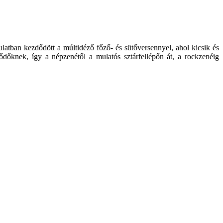
tban kezdődött a múltidéző főző- és sütőversennyel, ahol kicsik és
dőknek, így a népzenétől a mulatós sztárfellépőn át, a rockzenéig