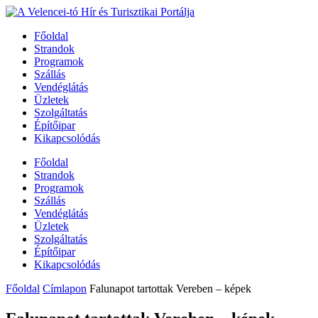
Főoldal
Strandok
Programok
Szállás
Vendéglátás
Üzletek
Szolgáltatás
Építőipar
Kikapcsolódás
Főoldal
Strandok
Programok
Szállás
Vendéglátás
Üzletek
Szolgáltatás
Építőipar
Kikapcsolódás
Főoldal
Címlapon
Falunapot tartottak Vereben – képek