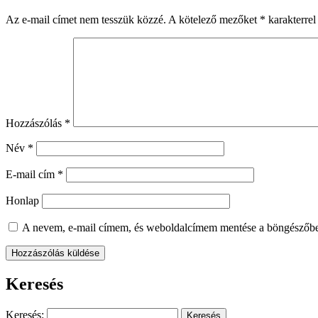
Az e-mail címet nem tesszük közzé.
A kötelező mezőket
*
karakterrel 
Hozzászólás
*
Név
*
E-mail cím
*
Honlap
A nevem, e-mail címem, és weboldalcímem mentése a böngészőb
Keresés
Keresés: