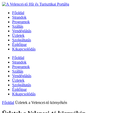
Főoldal
Strandok
Programok
Szállás
Vendéglátás
Üzletek
Szolgáltatás
Építőipar
Kikapcsolódás
Főoldal
Strandok
Programok
Szállás
Vendéglátás
Üzletek
Szolgáltatás
Építőipar
Kikapcsolódás
Főoldal
Üzletek a Velencei-tó környékén