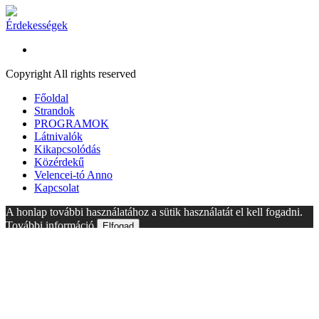
Érdekességek
Copyright All rights reserved
Főoldal
Strandok
PROGRAMOK
Látnivalók
Kikapcsolódás
Közérdekű
Velencei-tó Anno
Kapcsolat
A honlap további használatához a sütik használatát el kell fogadni.
További információ
Elfogad
A süti beállítások ennél a honlapnál engedélyezett a legjobb
felhasználói élmény érdekében. Amennyiben a beállítás változtatása
nélkül kerül sor a honlap használatára, vagy az "Elfogadás" gombra
történik kattintás, azzal a felhasználó elfogadja a sütik használatát.
Bezárás