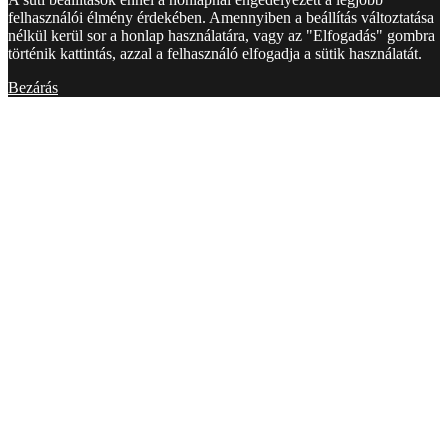
felhasználói élmény érdekében. Amennyiben a beállítás változtatása
nélkül kerül sor a honlap használatára, vagy az "Elfogadás" gombra
történik kattintás, azzal a felhasználó elfogadja a sütik használatát.
Bezárás