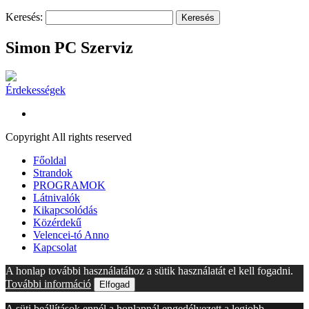
Keresés:
Simon PC Szerviz
Érdekességek
Copyright All rights reserved
Főoldal
Strandok
PROGRAMOK
Látnivalók
Kikapcsolódás
Közérdekű
Velencei-tó Anno
Kapcsolat
A honlap további használatához a sütik használatát el kell fogadni.
További információ
Elfogad
A süti beállítások ennél a honlapnál engedélyezett a legjobb