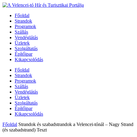
Főoldal
Strandok
Programok
Szállás
Vendéglátás
Üzletek
Szolgáltatás
Építőipar
Kikapcsolódás
Főoldal
Strandok
Programok
Szállás
Vendéglátás
Üzletek
Szolgáltatás
Építőipar
Kikapcsolódás
Főoldal
Strandok és szabadstrandok a Velencei-tónál – Nagy Strand
(és szabadstrand) Teszt