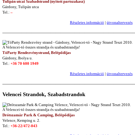
Tulipán utcai Szabadstrand (nyitott partszakasz)
Gárdony, Tulipán utca
Tel.:
–
Részletes információ
|
útvonaltervezés
———————————————————————————
TóParty Rendezvénystrand, Belépődíjas
Gárdony, Ibolya u.
Tel.:
+36 70 600 1949
Részletes információ
|
útvonaltervezés
———————————————————————————
Velencei Strandok, Szabadstrandok
Drótszamár Park & Camping, Belépődíjas
Velence, Kemping u. 2.
Tel.:
+36-22/472-043