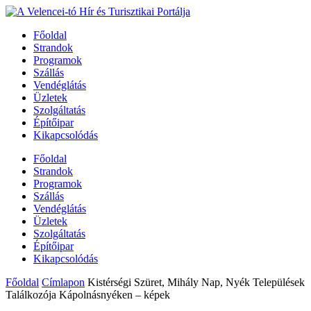
Főoldal
Strandok
Programok
Szállás
Vendéglátás
Üzletek
Szolgáltatás
Építőipar
Kikapcsolódás
Főoldal
Strandok
Programok
Szállás
Vendéglátás
Üzletek
Szolgáltatás
Építőipar
Kikapcsolódás
Főoldal
Címlapon
Kistérségi Szüret, Mihály Nap, Nyék Települések
Találkozója Kápolnásnyéken – képek