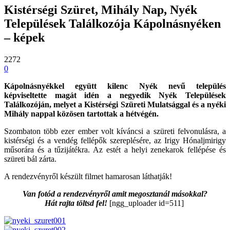
Kistérségi Szüret, Mihály Nap, Nyék
Települések Találkozója Kápolnásnyéken
– képek
2272
0
Kápolnásnyékkel együtt kilenc Nyék nevű település
képviseltette magát idén a negyedik Nyék Települések
Találkozóján, melyet a Kistérségi Szüreti Mulatsággal és a nyéki
Mihály nappal közösen tartottak a hétvégén.
Szombaton több ezer ember volt kíváncsi a szüreti felvonulásra, a
kistérségi és a vendég fellépők szereplésére, az Irigy Hónaljmirigy
műsorára és a tűzijátékra. Az estét a helyi zenekarok fellépése és
szüreti bál zárta.
A rendezvényről készült filmet hamarosan láthatják!
Van fotód a rendezvényről amit megosztanál másokkal?
Hát rajta töltsd fel!
[ngg_uploader id=511]