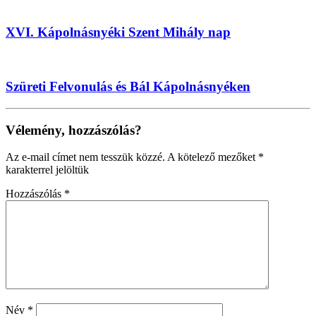
XVI. Kápolnásnyéki Szent Mihály nap
Szüreti Felvonulás és Bál Kápolnásnyéken
Vélemény, hozzászólás?
Az e-mail címet nem tesszük közzé.
A kötelező mezőket
*
karakterrel jelöltük
Hozzászólás
*
Név
*