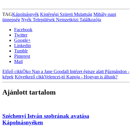
TAG
Kápolnásnyék
Kistérségi Szüreti Mulattság
Mihály-napi
ünnepség
Nyék Települések Nemzetközi Találkozója
Facebook
Twitter
Google+
Linkedin
Tumblr
Pinterest
Mail
Előző cikk
Öko Nap a Jane Goodall Intézet égisze alatt Pázmándon -
képek
Következő cikk
Velencei-tó Kapuja - Hogyan is állunk?
Ajánlott tartalom
Széchenyi István szobrának avatása
Kápolnásnyéken