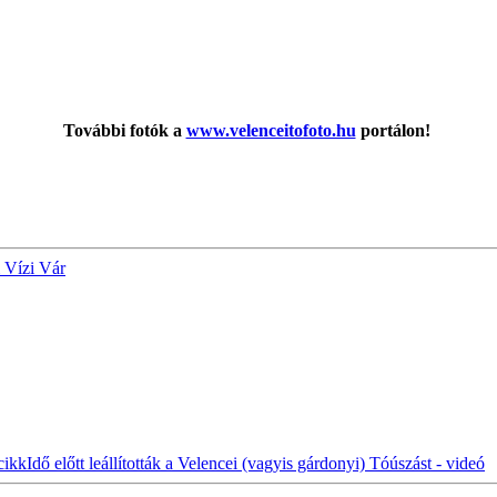
További fotók a
www.velenceitofoto.hu
portálon!
 Vízi Vár
cikk
Idő előtt leállították a Velencei (vagyis gárdonyi) Tóúszást - videó