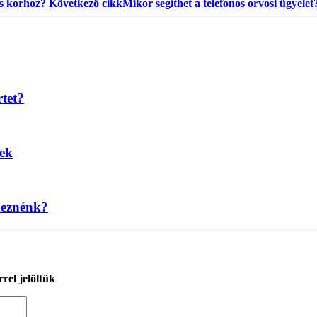
ős korhoz?
Következő cikk
Mikor segíthet a telefonos orvosi ügyelet
rtet?
nek
keznénk?
rel jelöltük