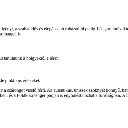
ényt, a szabadidős és elegánsabb ruházatból pedig 1-1 garnitúrával töb
somaggal is.
t tanulnunk a hölgyektől e téren.
e praktikus értékeket.
ny a szárongot viselő férfi. Az autentikus, uniszex szoknyát könnyű, b
ben, és a Földközi-tenger partján is enyhülést hozhat a forróságban. A 