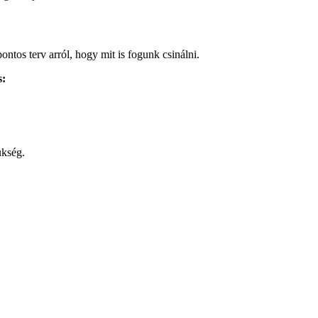
ntos terv arról, hogy mit is fogunk csinálni.
s:
ükség.