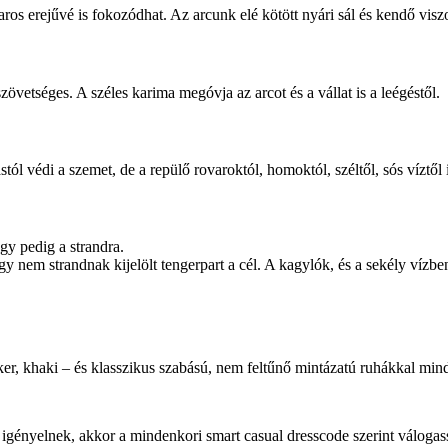
haros erejűvé is fokozódhat. Az arcunk elé kötött nyári sál és kendő vis
zövetséges. A széles karima megóvja az arcot és a vállat is a leégéstől.
l védi a szemet, de a repülő rovaroktól, homoktól, széltől, sós víztől i
gy pedig a strandra.
gy nem strandnak kijelölt tengerpart a cél. A kagylók, és a sekély víz
ker, khaki – és klasszikus szabású, nem feltűnő mintázatú ruhákkal mi
igényelnek, akkor a mindenkori smart casual dresscode szerint válogas