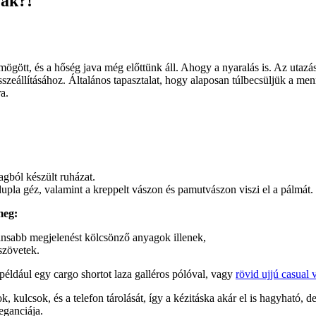
jak?!
ögött, és a hőség java még előttünk áll. Ahogy a nyaralás is. Az utazá
szeállításához. Általános tapasztalat, hogy alaposan túlbecsüljük a me
a.
agból készült ruházat.
la géz, valamint a kreppelt vászon és pamutvászon viszi el a pálmát.
meg:
gánsabb megjelenést kölcsönző anyagok illenek,
szövetek.
például egy cargo shortot laza galléros pólóval, vagy
rövid ujjú casual
ok, kulcsok, és a telefon tárolását, így a kézitáska akár el is hagyható
eganciája.