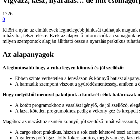
Vigyázz, kész, nyaralás… de mit csomagol
1726
0
Kitört a nyár, az elmúlt évek legmelegebb júniusát tudhatjuk magunk m
ruházatra, felszerelésre. Ezek az alapvető információk a csomagunk ös
milyen szempontok alapján állítható össze a nyaralás praktikus ruhatár
Az alapanyagok
A legfontosabb hogy a ruha legyen könnyű és jól szellőző:
Ebben szinte verhetetlen a lenvászon és könnyű batiszt alapany
A harmadik szempont viszont a gyűrődésmentesség, amiben a dup
Hogy melyikből mennyit pakoljunk a konkrét célok határozzák 
A kötött programokhoz a vasalást igénylő, de jól szellőző, ele
A laza, kötetlen programokhoz pedig a vékony géz és kreppelt 
Magához az utazáshoz szintén könnyű, jól szellőző ruhát válasszunk, 
A cargo short praktikus, hiszen a sok zseb lehetővé teszi az irat
A galléros póló igazi Jolly Joker: sportos, mégis van egy laza el