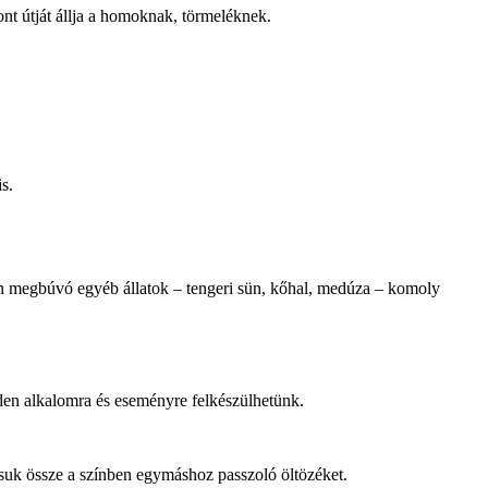
zont útját állja a homoknak, törmeléknek.
s.
ben megbúvó egyéb állatok – tengeri sün, kőhal, medúza – komoly
nden alkalomra és eseményre felkészülhetünk.
suk össze a színben egymáshoz passzoló öltözéket.