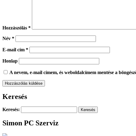
Hozzászólás
*
Név
*
E-mail cím
*
Honlap
A nevem, e-mail címem, és weboldalcímem mentése a böngész
Keresés
Keresés:
Simon PC Szerviz