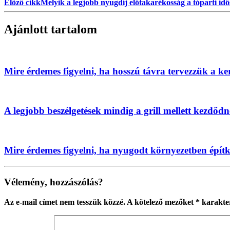
Előző cikk
Melyik a legjobb nyugdíj előtakarékosság a tóparti id
Ajánlott tartalom
Mire érdemes figyelni, ha hosszú távra tervezzük a ke
A legjobb beszélgetések mindig a grill mellett kezdőd
Mire érdemes figyelni, ha nyugodt környezetben épít
Vélemény, hozzászólás?
Az e-mail címet nem tesszük közzé.
A kötelező mezőket
*
karakter