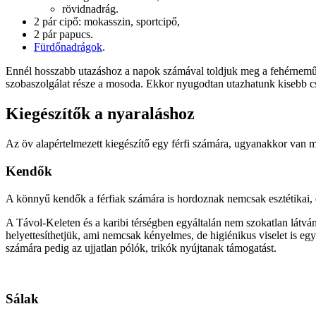
rövidnadrág.
2 pár cipő: mokasszin, sportcipő,
2 pár papucs.
Fürdőnadrágok
.
Ennél hosszabb utazáshoz a napok számával toldjuk meg a fehérnemű ig
szobaszolgálat része a mosoda. Ekkor nyugodtan utazhatunk kisebb c
Kiegészítők a nyaraláshoz
Az öv alapértelmezett kiegészítő egy férfi számára, ugyanakkor van mi
Kendők
A könnyű kendők a férfiak számára is hordoznak nemcsak esztétikai, d
A Távol-Keleten és a karibi térségben egyáltalán nem szokatlan látvá
helyettesíthetjük, ami nemcsak kényelmes, de higiénikus viselet is egy
számára pedig az ujjatlan pólók, trikók nyújtanak támogatást.
Sálak