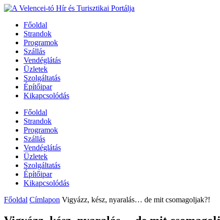
Főoldal
Strandok
Programok
Szállás
Vendéglátás
Üzletek
Szolgáltatás
Építőipar
Kikapcsolódás
Főoldal
Strandok
Programok
Szállás
Vendéglátás
Üzletek
Szolgáltatás
Építőipar
Kikapcsolódás
Főoldal
Címlapon
Vigyázz, kész, nyaralás… de mit csomagoljak?!