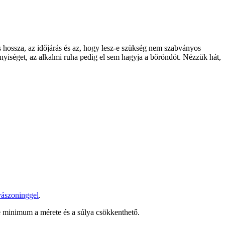
s hossza, az időjárás és az, hogy lesz-e szükség nem szabványos
nnyiséget, az alkalmi ruha pedig el sem hagyja a bőröndöt. Nézzük hát,
 vászoninggel
.
, de minimum a mérete és a súlya csökkenthető.