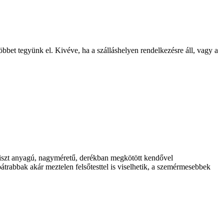
bet tegyünk el. Kivéve, ha a szálláshelyen rendelkezésre áll, vagy a
atiszt anyagú, nagyméretű, derékban megkötött kendővel
bátrabbak akár meztelen felsőtesttel is viselhetik, a szemérmesebbek