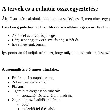
A tervek és a ruhatár összeegyeztetése
Általában azért pakolunk több holmit a szükségesnél, mert nincs egy po
Ezért még pakolás előtt az útiterv összeállítása legyen az első lépé
Az úticél és a szállás jellege,
Hányszor hagyjuk el a szállás helyszínét és
hova megyünk onnan.
Így pontosan fel tudjuk mérni azt, hogy milyen típusú ruhákra lesz sz
A csomaglista 3-5 napos utazáshoz
Fehérnemű x napok száma,
Zokni x napok száma,
Pizsama,
1 garnitúra elegánsabb ruházat:
sporzakó, rövid ujjú ing, nadrág.
2 garnitúra szabadidős ruházat:
póló,
melegítő felső és alsó,