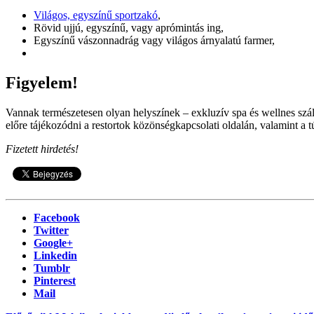
Világos, egyszínű sportzakó
,
Rövid ujjú, egyszínű, vagy aprómintás ing,
Egyszínű vászonnadrág vagy világos árnyalatú farmer,
Figyelem!
Vannak természetesen olyan helyszínek – exkluzív spa és wellnes szálló
előre tájékozódni a restortok közönségkapcsolati oldalán, valamint a t
Fizetett hirdetés!
Facebook
Twitter
Google+
Linkedin
Tumblr
Pinterest
Mail