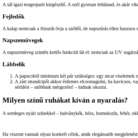
A sál igazi tengerparti kiegészítő. A szél gyorsan feltámad, és akár vi
Fejfedők
A kalap nemcsak a frizurát óvja a széltől, de napszúrás ellen hasznos s
Napszemüvegek
A napszemüveg szintén kettős funkciót lát el: nemcsak az UV sugárzástó
Lábbelik
A papucsból minimum két pár szükséges: egy utcai viseletnek e
A zárt strandcipőt akkor érdemes elcsomagolni, ha kavicsos, va
sérülést – utóbbiak mérgezést! – tudnak okozni.
Milyen színű ruhákat kíván a nyaralás?
A semleges nyári színekkel – halványkék, bézs, homokszín, fehér, ok
Ha viszont vannak olyan konkrét célok, amik elegánsabb megjelenést 