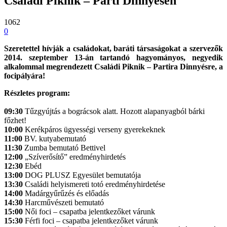
Családi Piknik – Parti Dinnyésen
1062
0
Szeretettel hívják a családokat, baráti társaságokat a szervezők
2014. szeptember 13-án tartandó hagyományos, negyedik
alkalommal megrendezett Családi Piknik – Partira Dinnyésre, a
focipályára!
Részletes program:
09:30
Tűzgyújtás a bográcsok alatt. Hozott alapanyagból bárki
főzhet!
10:00
Kerékpáros ügyességi verseny gyerekeknek
11:00
BV. kutyabemutató
11:30
Zumba bemutató Bettivel
12:00
„Szíverősítő” eredményhirdetés
12:30
Ebéd
13:00
DOG PLUSZ Egyesület bemutatója
13:30
Családi helyismereti totó eredményhirdetése
14:00
Madárgyűrűzés és előadás
14:30
Harcművészeti bemutató
15:00
Női foci – csapatba jelentkezőket várunk
15:30
Férfi foci – csapatba jelentkezőket várunk