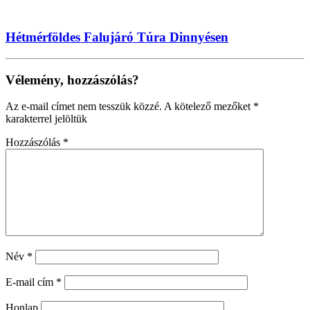
Hétmérföldes Falujáró Túra Dinnyésen
Vélemény, hozzászólás?
Az e-mail címet nem tesszük közzé.
A kötelező mezőket
*
karakterrel jelöltük
Hozzászólás
*
Név
*
E-mail cím
*
Honlap