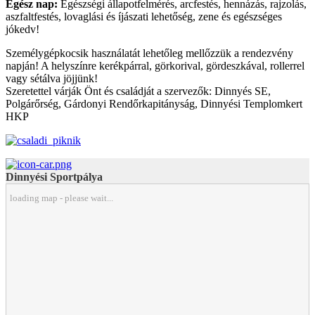
Egész nap:
Egészségi állapotfelmérés, arcfestés, hennázás, rajzolás,
aszfaltfestés, lovaglási és íjászati lehetőség, zene és egészséges
jókedv!
Személygépkocsik használatát lehetőleg mellőzzük a rendezvény
napján! A helyszínre kerékpárral, görkorival, gördeszkával, rollerrel
vagy sétálva jöjjünk!
Szeretettel várják Önt és családját a szervezők: Dinnyés SE,
Polgárőrség, Gárdonyi Rendőrkapitányság, Dinnyési Templomkert
HKP
Dinnyési Sportpálya
loading map - please wait...