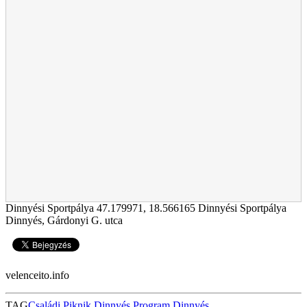
Dinnyési Sportpálya
47.179971
,
18.566165
Dinnyési Sportpálya
Dinnyés, Gárdonyi G. utca
velenceito.info
TAG
Családi Piknik
Dinnyés
Program Dinnyés