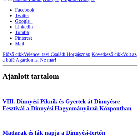
Facebook
Twitter
Google+
Linkedin
Tumblr
Pinterest
Mail
Előző cikk
Velencei-tavi Családi Horgásznap
Következő cikk
Volt az
a büfé Agárdon is. Ne már!
Ajánlott tartalom
VIII. Dinnyési Piknik és Gyertek át Dinnyésre
Fesztivál a Dinnyési Hagyományőrző Központban
Madarak és fák napja a Dinnyési-fertőn