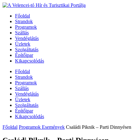
Főoldal
Strandok
Programok
Szállás
Vendéglátás
Üzletek
Szolgáltatás
Építőipar
Kikapcsolódás
Főoldal
Strandok
Programok
Szállás
Vendéglátás
Üzletek
Szolgáltatás
Építőipar
Kikapcsolódás
Főoldal
Programok Események
Családi Piknik – Parti Dinnyésen