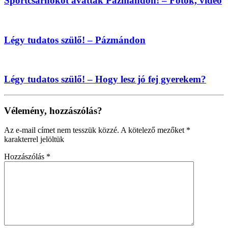
Sportcsarnokot avattak Pázmándon! – Fotók, videó
Légy tudatos szülő! – Pázmándon
Légy tudatos szülő! – Hogy lesz jó fej gyerekem?
Vélemény, hozzászólás?
Az e-mail címet nem tesszük közzé.
A kötelező mezőket
*
karakterrel jelöltük
Hozzászólás
*