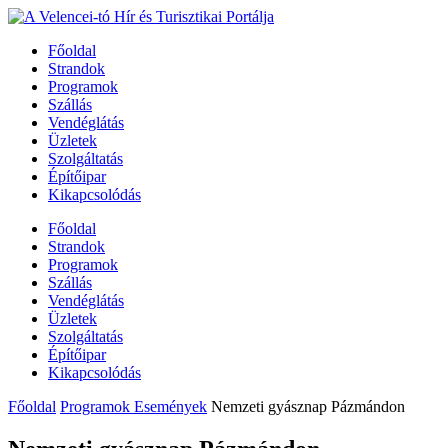
Főoldal
Strandok
Programok
Szállás
Vendéglátás
Üzletek
Szolgáltatás
Építőipar
Kikapcsolódás
Főoldal
Strandok
Programok
Szállás
Vendéglátás
Üzletek
Szolgáltatás
Építőipar
Kikapcsolódás
Főoldal
Programok Események
Nemzeti gyásznap Pázmándon