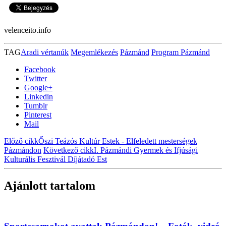
velenceito.info
TAG
Aradi vértanúk
Megemlékezés
Pázmánd
Program Pázmánd
Facebook
Twitter
Google+
Linkedin
Tumblr
Pinterest
Mail
Előző cikk
Őszi Teázós Kultúr Estek - Elfeledett mesterségek
Pázmándon
Következő cikk
I. Pázmándi Gyermek és Ifjúsági
Kulturális Fesztivál Díjátadó Est
Ajánlott tartalom