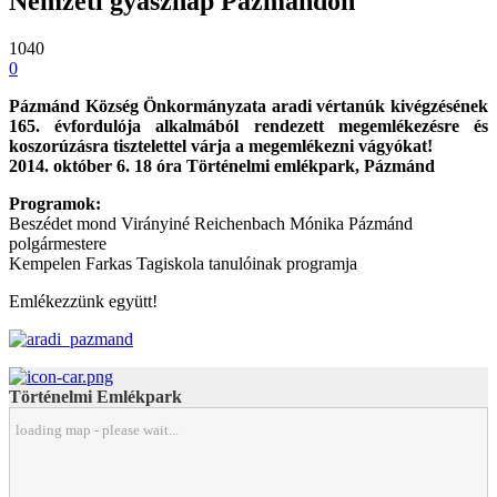
Nemzeti gyásznap Pázmándon
1040
0
Pázmánd Község Önkormányzata aradi vértanúk kivégzésének
165. évfordulója alkalmából rendezett megemlékezésre és
koszorúzásra tisztelettel várja a megemlékezni vágyókat!
2014. október 6. 18 óra Történelmi emlékpark, Pázmánd
Programok:
Beszédet mond Virányiné Reichenbach Mónika Pázmánd
polgármestere
Kempelen Farkas Tagiskola tanulóinak programja
Emlékezzünk együtt!
Történelmi Emlékpark
loading map - please wait...