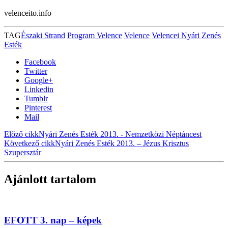
velenceito.info
TAG
Északi Strand
Program Velence
Velence
Velencei Nyári Zenés
Esték
Facebook
Twitter
Google+
Linkedin
Tumblr
Pinterest
Mail
Előző cikk
Nyári Zenés Esték 2013. - Nemzetközi Néptáncest
Következő cikk
Nyári Zenés Esték 2013. – Jézus Krisztus
Szupersztár
Ajánlott tartalom
EFOTT 3. nap – képek