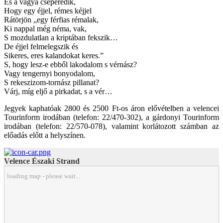
És a vágya cseperedik,
Hogy egy éjjel, rémes kéjjel
Rátörjön „egy férfias rémalak,
Ki nappal még néma, vak,
S mozdulatlan a kriptában fekszik…
De éjjel felmelegszik és
Sikeres, eres kalandokat keres.”
S, hogy lesz-e ebből lakodalom s vérnász?
Vagy tengernyi bonyodalom,
S rekeszizom-tornász pillanat?
Várj, míg eljő a pirkadat, s a vér…
Jegyek kaphatóak 2800 és 2500 Ft-os áron elővételben a velencei
Tourinform irodában (telefon: 22/470-302), a gárdonyi Tourinform
irodában (telefon: 22/570-078), valamint korlátozott számban az
előadás előtt a helyszínen.
Velence Északi Strand
loading map - please wait...