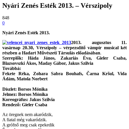
Nyári Zenés Esték 2013. – Vérszipoly
848
0
Nyári Zenés Esték 2013.
2013. augusztus 11.
vasárnap 20.30, Vérszipoly – vérpezsdítő vámpír musical két
részben a Hadart Művészeti Társulás előadásában
.
Szereplők: Háda János, Zakariás Éva, Gieler Csaba,
Blazsovszki Ákos, Maday Gábor, Jakus Szilvia
Továbbá:
Fekete Réka, Zohara Sabra Bouhafs, Čarna Kršul, Vida
Ádám, Matola Norbert
Díszlet: Borsos Mónika
Jelmez: Borsos Mónika
Koreográfus: Jakus Szilvia
Rendező: Gieler Csaba
Az öregnek nem akaródzik,
A fiatal még vakaródzik.
A grófnő meg csak epekedik