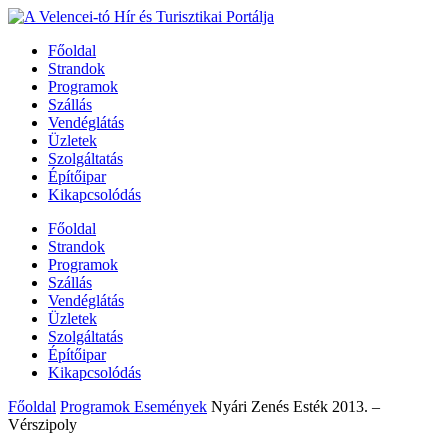
Főoldal
Strandok
Programok
Szállás
Vendéglátás
Üzletek
Szolgáltatás
Építőipar
Kikapcsolódás
Főoldal
Strandok
Programok
Szállás
Vendéglátás
Üzletek
Szolgáltatás
Építőipar
Kikapcsolódás
Főoldal
Programok Események
Nyári Zenés Esték 2013. –
Vérszipoly