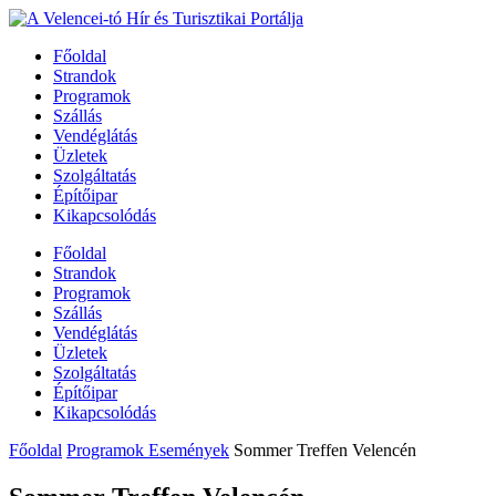
Főoldal
Strandok
Programok
Szállás
Vendéglátás
Üzletek
Szolgáltatás
Építőipar
Kikapcsolódás
Főoldal
Strandok
Programok
Szállás
Vendéglátás
Üzletek
Szolgáltatás
Építőipar
Kikapcsolódás
Főoldal
Programok Események
Sommer Treffen Velencén