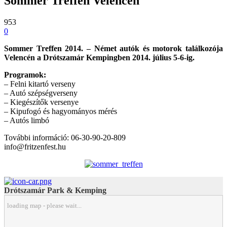
Sommer Treffen Velencén
953
0
Sommer Treffen 2014. – Német autók és motorok találkozója
Velencén a Drótszamár Kempingben 2014. július 5-6-ig.
Programok:
– Felni kitartó verseny
– Autó szépségverseny
– Kiegészítők versenye
– Kipufogó és hagyományos mérés
– Autós limbó
További információ: 06-30-90-20-809
info@fritzenfest.hu
Drótszamár Park & Kemping
loading map - please wait...