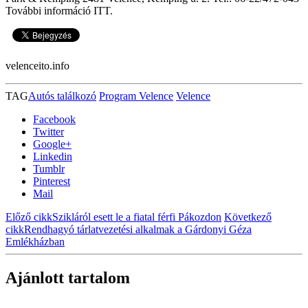
További információ ITT.
velenceito.info
TAG
Autós találkozó
Program Velence
Velence
Facebook
Twitter
Google+
Linkedin
Tumblr
Pinterest
Mail
Előző cikk
Szikláról esett le a fiatal férfi Pákozdon
Következő
cikk
Rendhagyó tárlatvezetési alkalmak a Gárdonyi Géza
Emlékházban
Ajánlott tartalom