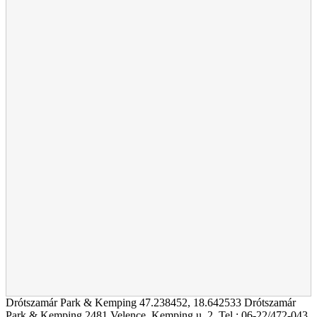
Drótszamár Park & Kemping
47.238452
,
18.642533
Drótszamár
Park & Kemping 2481 Velence, Kemping u. 2. Tel.: 06-22/472-043