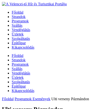
Főoldal
Strandok
Programok
Szállás
Vendéglátás
Üzletek
Szolgáltatás
Építőipar
Kikapcsolódás
Főoldal
Strandok
Programok
Szállás
Vendéglátás
Üzletek
Szolgáltatás
Építőipar
Kikapcsolódás
Főoldal
Programok Események
Ulti verseny Pázmándon