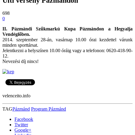
Ulti verseny Pázmándon
698
0
II. Pázmándi Szűkmarkú Kupa Pázmándon a Hegyalja
Vendéglőben.
2014. szeptember 28-án, vasárnap 10.00 órai kezdettel várunk
minden sporttársat.
Jelentkezni a helyszínen 10.00 óráig vagy a telefonon: 0620-418-90-
12.
Nevezési díj nincs!
velenceito.info
TAG
Pázmánd
Program Pázmánd
Facebook
Twitter
Google+