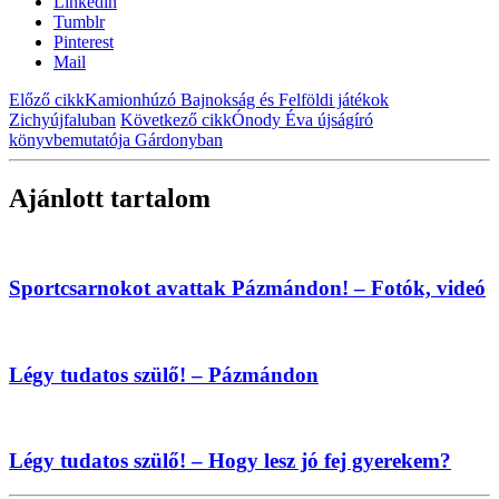
Linkedin
Tumblr
Pinterest
Mail
Előző cikk
Kamionhúzó Bajnokság és Felföldi játékok
Zichyújfaluban
Következő cikk
Ónody Éva újságíró
könyvbemutatója Gárdonyban
Ajánlott tartalom
Sportcsarnokot avattak Pázmándon! – Fotók, videó
Légy tudatos szülő! – Pázmándon
Légy tudatos szülő! – Hogy lesz jó fej gyerekem?