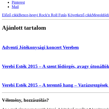
Pinterest
Mail
Előző cikk
Bence-hegyi Rock'n Roll Futás
Következő cikk
Megoldódik
Ajánlott tartalom
Adventi Jótékonysági koncert Vereben
Verebi Esték 2015 – A szent lődörgés, avagy útonálló
Verebi Esték 2015 – A teremtő hang – Varázsrezgések
Vélemény, hozzászólás?