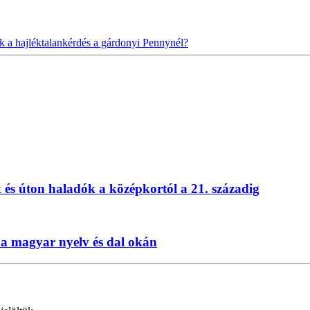
 a hajléktalankérdés a gárdonyi Pennynél?
k és úton haladók a középkortól a 21. századig
 a magyar nyelv és dal okán