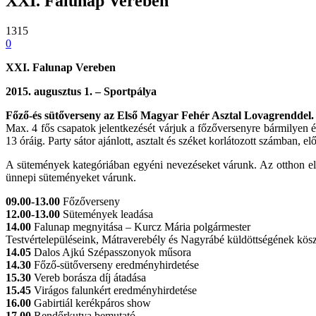
XXI. Falunap Vereben
1315
0
XXI. Falunap Vereben
2015. augusztus 1. – Sportpálya
Főző-és sütőverseny az Első Magyar Fehér Asztal Lovagrenddel.
Max. 4 fős csapatok jelentkezését várjuk a főzőversenyre bármilyen é
13 óráig. Party sátor ajánlott, asztalt és széket korlátozott számban, el
A sütemények kategóriában egyéni nevezéseket várunk. Az otthon elké
ünnepi süteményeket várunk.
09.00-13.00
Főzőverseny
12.00-13.00
Sütemények leadása
14.00
Falunap megnyitása – Kurcz Mária polgármester
Testvértelepüléseink, Mátraverebély és Nagyrábé küldöttségének kös
14.05
Dalos Ajkú Szépasszonyok műsora
14.30
Főző-sütőverseny eredményhirdetése
15.30
Vereb borásza díj átadása
15.45
Virágos falunkért eredményhirdetése
16.00
Gabirtiál kerékpáros show
17.00
Rendőrkutya bemutató