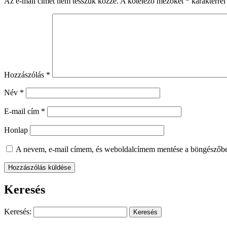
Az e-mail címet nem tesszük közzé.
A kötelező mezőket
*
karakterrel 
Hozzászólás
*
Név
*
E-mail cím
*
Honlap
A nevem, e-mail címem, és weboldalcímem mentése a böngészőb
Keresés
Keresés: