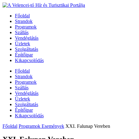
Főoldal
Strandok
Programok
Szállás
Vendéglátás
Üzletek
Szolgáltatás
Építőipar
Kikapcsolódás
Főoldal
Strandok
Programok
Szállás
Vendéglátás
Üzletek
Szolgáltatás
Építőipar
Kikapcsolódás
Főoldal
Programok Események
XXI. Falunap Vereben