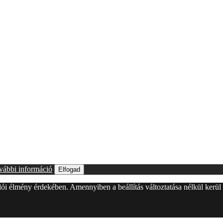
vábbi információ
Elfogad
álói élmény érdekében. Amennyiben a beállítás változtatása nélkül kerü