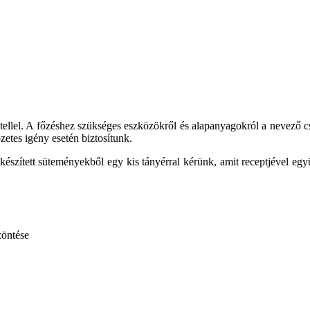
tellel. A főzéshez szükséges eszközökről és alapanyagokról a nevező cs
őzetes igény esetén biztosítunk.
szített süteményekből egy kis tányérral kérünk, amit receptjével együt
zöntése