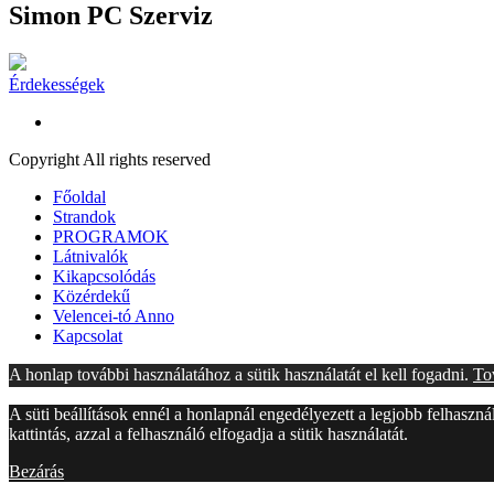
Simon PC Szerviz
Érdekességek
Copyright All rights reserved
Főoldal
Strandok
PROGRAMOK
Látnivalók
Kikapcsolódás
Közérdekű
Velencei-tó Anno
Kapcsolat
A honlap további használatához a sütik használatát el kell fogadni.
To
A süti beállítások ennél a honlapnál engedélyezett a legjobb felhaszn
kattintás, azzal a felhasználó elfogadja a sütik használatát.
Bezárás