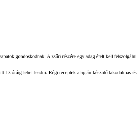
apatok gondoskodnak. A zsűri részére egy adag ételt kell felszolgálni
t 13 óráig lehet leadni. Régi receptek alapján készülő lakodalmas és