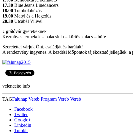
17.30
Blue Jeans Linedancers
18.00
Tombolahúzás
19.00
Matyi és a Hegedűs
20.30
Utcabál Vilivel
Ugrálóvár gyerekeknek
Kézműves termékek – palacsinta – kürtős kalács – büfé
Szeretettel várjuk Önt, családját és barátait!
A rendezvény ingyenes. A kezdési időpontok tájékoztató jellegűek, a 
velenceito.info
TAG
Falunap Vereb
Program Vereb
Vereb
Facebook
Twitter
Google+
Linkedin
Tumblr