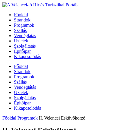
Főoldal
Strandok
Programok
Szállás
Vendéglátás
Üzletek
Szolgáltatás
Építőipar
Kikapcsolódás
Főoldal
Strandok
Programok
Szállás
Vendéglátás
Üzletek
Szolgáltatás
Építőipar
Kikapcsolódás
Főoldal
Programok
II. Velencei Esküvőkorzó