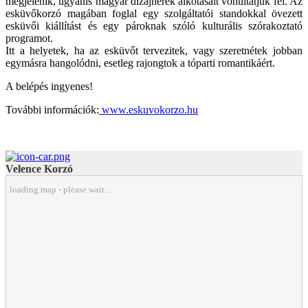
megjelenik, ugyanis magyar dizájnerek alkotásait vonultatjuk fel. Az
esküvőkorzó magában foglal egy szolgáltatói standokkal övezett
esküvői kiállítást és egy pároknak szóló kulturális szórakoztató
programot.
Itt a helyetek, ha az esküvőt tervezitek, vagy szeretnétek jobban
egymásra hangolódni, esetleg rajongtok a tóparti romantikáért.
A belépés ingyenes!
További információk:
www.eskuvokorzo.hu
Velence Korzó
loading map - please wait...