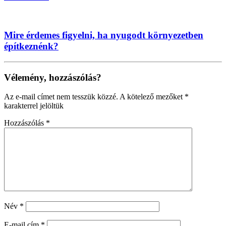
Mire érdemes figyelni, ha nyugodt környezetben
építkeznénk?
Vélemény, hozzászólás?
Az e-mail címet nem tesszük közzé.
A kötelező mezőket
*
karakterrel jelöltük
Hozzászólás
*
Név
*
E-mail cím
*