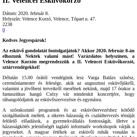
II. Velencei Esküvőkorzó
Dátum: 2020. február 8.
Helyszín: Velence Korzó, Velence, Tópart u. 47.
2238
0
Kedves Jegyespárok!
Az esküvő gondolatát fontolgatjátok? Akkor 2020. február 8-án
elhozunk Nektek valami mást! Varázslatos helyszínen, a
Velence Korzón megrendezzük a II. Velencei Esküvőkorzót,
sztárvendégekkel!
Délután 15.00 órától vendégünk lesz Varga Balázs színész,
ceremóniamester és felesége, akik az augusztusi esküvőjükről,
valamint a jövőbeni terveikről mesélnek nekünk, majd 17 órakor a
fantasztikus hangú Csézy vár mindenkit koncertjére, hogy
ráhangolódjatok az esküvőszervezésre és egymásra.
A szórakoztató programok és az esküvőtervezéshez kötődő
szolgáltatások mellett, a sikeres házasság és családtervezés témáját
felölelő előadások, a gyermekvállalás fontosságát, illetve a
házasságkötés jelentőségét taglaló informatív workshopok várják a
jegyeseket. A magyar értékek az esküvői ruhák vonalán is