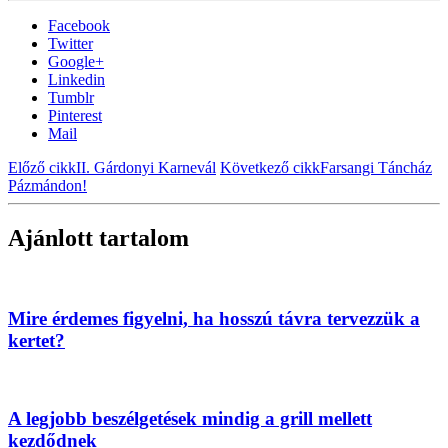
Facebook
Twitter
Google+
Linkedin
Tumblr
Pinterest
Mail
Előző cikk
II. Gárdonyi Karnevál
Következő cikk
Farsangi Táncház
Pázmándon!
Ajánlott tartalom
Mire érdemes figyelni, ha hosszú távra tervezzük a
kertet?
A legjobb beszélgetések mindig a grill mellett
kezdődnek