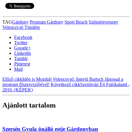
TAG
Gárdony
Program Gárdony
Sport Beach
Szépségverseny
Velencei-tó Tündére
Facebook
Twitter
Google+
Linkedin
Tumblr
Pinterest
Mail
Előző cikk
Idén is Mozdulj Velencei-tó: Interjú Bartsch Jánossal a
program főszervezőjével!
Következő cikk
Szentiván Éji Futókaland -
2010. (KÉPEK)
Ajánlott tartalom
Szersén Gyula önálló estje Gárdonyban