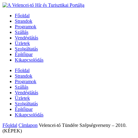
Főoldal
Strandok
Programok
Szállás
Vendéglátás
Üzletek
Szolgáltatás
Építőipar
Kikapcsolódás
Főoldal
Strandok
Programok
Szállás
Vendéglátás
Üzletek
Szolgáltatás
Építőipar
Kikapcsolódás
Főoldal
Címlapon
Velencei-tó Tündére Szépségverseny – 2010.
(KÉPEK)