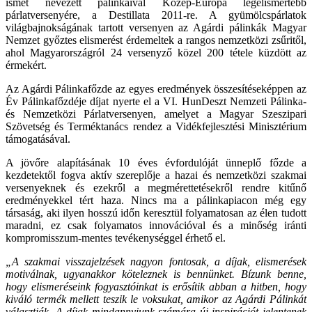
ismét nevezett pálinkáival Közép-Európa legelismertebb
párlatversenyére, a Destillata 2011-re. A gyümölcspárlatok
világbajnokságának tartott versenyen az Agárdi pálinkák Magyar
Nemzet győztes elismerést érdemeltek a rangos nemzetközi zsűritől,
ahol Magyarországról 24 versenyző közel 200 tétele küzdött az
érmekért.
Az Agárdi Pálinkafőzde az egyes eredmények összesítéseképpen az
Év Pálinkafőzdéje díjat nyerte el a VI. HunDeszt Nemzeti Pálinka-
és Nemzetközi Párlatversenyen, amelyet a Magyar Szeszipari
Szövetség és Terméktanács rendez a Vidékfejlesztési Minisztérium
támogatásával.
A jövőre alapításának 10 éves évfordulóját ünneplő főzde a
kezdetektől fogva aktív szereplője a hazai és nemzetközi szakmai
versenyeknek és ezekről a megmérettetésekről rendre kitűnő
eredményekkel tért haza. Nincs ma a pálinkapiacon még egy
társaság, aki ilyen hosszú időn keresztül folyamatosan az élen tudott
maradni, ez csak folyamatos innovációval és a minőség iránti
kompromisszum-mentes tevékenységgel érhető el.
„A szakmai visszajelzések nagyon fontosak, a díjak, elismerések
motiválnak, ugyanakkor köteleznek is bennünket. Bízunk benne,
hogy elismeréseink fogyasztóinkat is erősítik abban a hitben, hogy
kiváló termék mellett teszik le voksukat, amikor az Agárdi Pálinkát
választják. A díjak mindannyiunk számára új inspirációt jelentenek