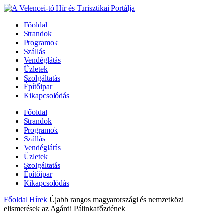
Főoldal
Strandok
Programok
Szállás
Vendéglátás
Üzletek
Szolgáltatás
Építőipar
Kikapcsolódás
Főoldal
Strandok
Programok
Szállás
Vendéglátás
Üzletek
Szolgáltatás
Építőipar
Kikapcsolódás
Főoldal
Hírek
Újabb rangos magyarországi és nemzetközi
elismerések az Agárdi Pálinkafőzdének