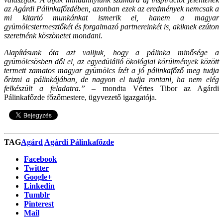
az Agárdi Pálinkafőzdében, azonban ezek az eredmények nemcsak a
mi kitartó munkánkat ismerik el, hanem a magyar
gyümölcstermesztőkét és forgalmazó partnereinkét is, akiknek ezúton
szeretnénk köszönetet mondani.
Alapításunk óta azt valljuk, hogy a pálinka minősége a
gyümölcsösben dől el, az egyedülálló ökológiai körülmények között
termett zamatos magyar gyümölcs ízét a jó pálinkafőző meg tudja
őrizni a pálinkájában, de nagyon el tudja rontani, ha nem elég
felkészült a feladatra.”
– mondta Vértes Tibor az Agárdi
Pálinkafőzde főzőmestere, ügyvezető igazgatója.
TAG
Agárd
Agárdi Pálinkafőzde
Facebook
Twitter
Google+
Linkedin
Tumblr
Pinterest
Mail