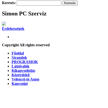
Keresés:
Simon PC Szerviz
Érdekességek
Copyright All rights reserved
Főoldal
Strandok
PROGRAMOK
Látnivalók
Kikapcsolódás
Közérdekű
Velencei-tó Anno
Kapcsolat
A honlap további használatához a sütik használatát el kell
fogadni.
További információ
Elfogad
A süti beállítások ennél a honlapnál engedélyezett a legjobb