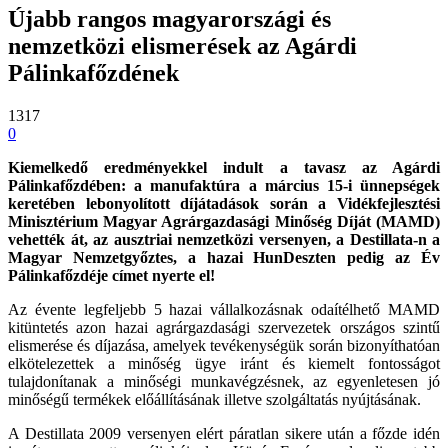
Újabb rangos magyarországi és
nemzetközi elismerések az Agárdi
Pálinkafőzdének
1317
0
Kiemelkedő eredményekkel indult a tavasz az Agárdi
Pálinkafőzdében: a manufaktúra a március 15-i ünnepségek
keretében lebonyolított díjátadások során a Vidékfejlesztési
Minisztérium Magyar Agrárgazdasági Minőség Díját (MAMD)
vehették át, az ausztriai nemzetközi versenyen, a Destillata-n a
Magyar Nemzetgyőztes, a hazai HunDeszten pedig az Év
Pálinkafőzdéje címet nyerte el!
Az évente legfeljebb 5 hazai vállalkozásnak odaítélhető MAMD
kitüntetés azon hazai agrárgazdasági szervezetek országos szintű
elismerése és díjazása, amelyek tevékenységük során bizonyíthatóan
elkötelezettek a minőség ügye iránt és kiemelt fontosságot
tulajdonítanak a minőségi munkavégzésnek, az egyenletesen jó
minőségű termékek előállításának illetve szolgáltatás nyújtásának.
A Destillata 2009 versenyen elért páratlan sikere után a főzde idén