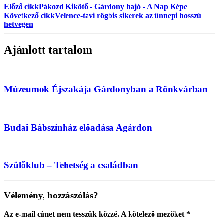
Előző cikk
Pákozd Kikötő - Gárdony hajó - A Nap Képe
Következő cikk
Velence-tavi rögbis sikerek az ünnepi hosszú
hétvégén
Ajánlott tartalom
Múzeumok Éjszakája Gárdonyban a Rönkvárban
Budai Bábszínház előadása Agárdon
Szülőklub – Tehetség a családban
Vélemény, hozzászólás?
Az e-mail címet nem tesszük közzé.
A kötelező mezőket
*