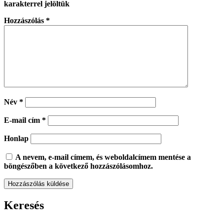
karakterrel jelöltük
Hozzászólás
*
Név
*
E-mail cím
*
Honlap
A nevem, e-mail címem, és weboldalcímem mentése a
böngészőben a következő hozzászólásomhoz.
Keresés