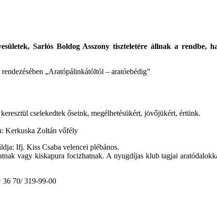
letek, Sarlós Boldog Asszony tiszteletére állnak a rendbe, hag
rendezésében „Aratópálinkátóltól – aratóebédig”
eresztül cselekedtek őseink, megélhetésükért, jövőjükért, értünk.
a: Kerkuska Zoltán vőfély
dja: Ifj. Kiss Csaba velencei plébános.
hatnak vagy kiskapura focizhatnak. A nyugdíjas klub tagjai aratódalokk
+ 36 70/ 319-99-00