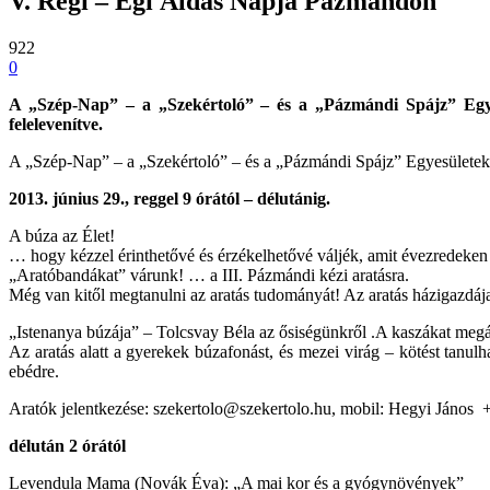
V. Régi – Égi Áldás Napja Pázmándon
922
0
A „Szép-Nap” – a „Szekértoló” – és a „Pázmándi Spájz” Egyesü
felelevenítve.
A „Szép-Nap” – a „Szekértoló” – és a „Pázmándi Spájz” Egyesületek 
2013. június 29., reggel 9 órától – délutánig.
A búza az Élet!
… hogy kézzel érinthetővé és érzékelhetővé váljék, amit évezredeken k
„Aratóbandákat” várunk! … a III. Pázmándi kézi aratásra.
Még van kitől megtanulni az aratás tudományát! Az aratás házigazdáj
„Istenanya búzája” – Tolcsvay Béla az ősiségünkről .A kaszákat megál
Az aratás alatt a gyerekek búzafonást, és mezei virág – kötést tanul
ebédre.
Aratók jelentkezése: szekertolo@szekertolo.hu, mobil: Hegyi János 
délután 2 órától
Levendula Mama (Novák Éva): „A mai kor és a gyógynövények”