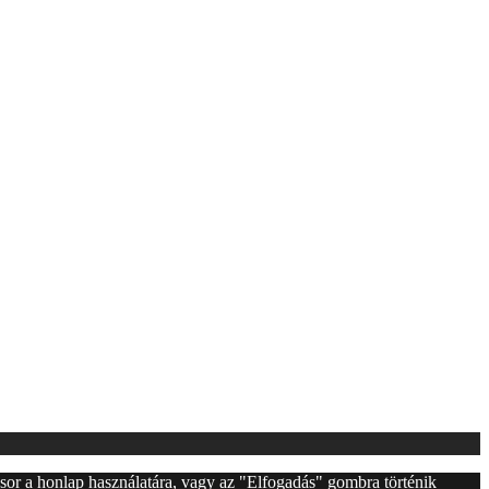
l sor a honlap használatára, vagy az "Elfogadás" gombra történik