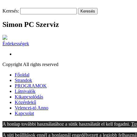
Keresés:
Simon PC Szerviz
Érdekességek
Copyright All rights reserved
Főoldal
Strandok
PROGRAMOK
Látnivalók
Kikapcsolódás
Közérdekű
Velencei-tó Anno
Kapcsolat
A honlap további használatához a sütik használatát el kell fogadni.
To
A süti beállítások ennél a honlapnál engedélyezett a legjobb felhaszn