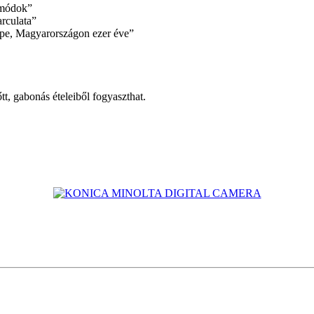
ymódok”
rculata”
népe, Magyarországon ezer éve”
t, gabonás ételeiből fogyaszthat.