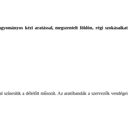
yományos kézi aratással, megszentelt földön, régi szokásaikat
al színesítik a délelőtt műsorát. Az aratóbandák a szervezők vendégei