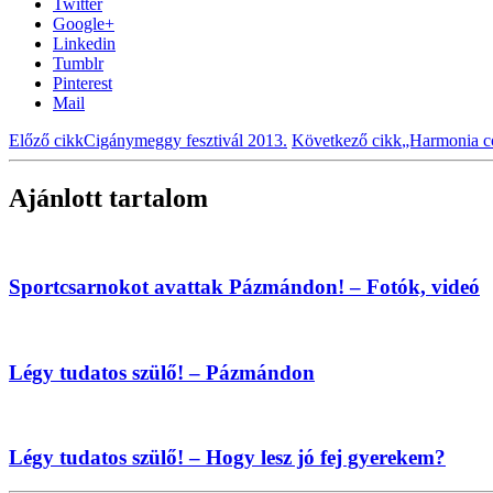
Twitter
Google+
Linkedin
Tumblr
Pinterest
Mail
Előző cikk
Cigánymeggy fesztivál 2013.
Következő cikk
„Harmonia co
Ajánlott tartalom
Sportcsarnokot avattak Pázmándon! – Fotók, videó
Légy tudatos szülő! – Pázmándon
Légy tudatos szülő! – Hogy lesz jó fej gyerekem?