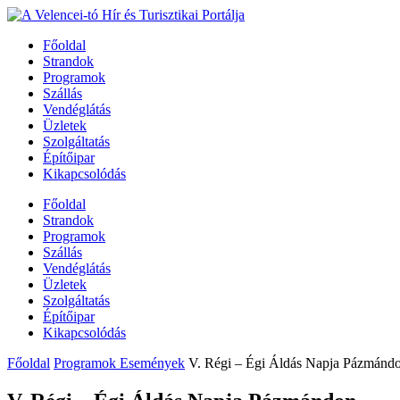
Főoldal
Strandok
Programok
Szállás
Vendéglátás
Üzletek
Szolgáltatás
Építőipar
Kikapcsolódás
Főoldal
Strandok
Programok
Szállás
Vendéglátás
Üzletek
Szolgáltatás
Építőipar
Kikapcsolódás
Főoldal
Programok Események
V. Régi – Égi Áldás Napja Pázmánd