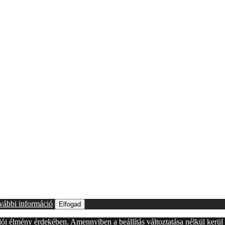
vábbi információ
Elfogad
álói élmény érdekében. Amennyiben a beállítás változtatása nélkül kerü