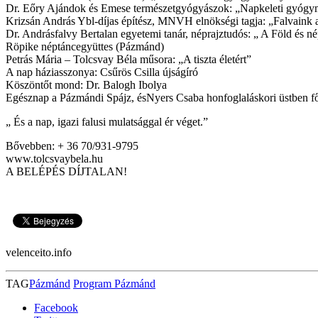
Dr. Eőry Ajándok és Emese természetgyógyászok: „Napkeleti gyóg
Krizsán András Ybl-díjas építész, MNVH elnökségi tagja: „Falvaink a
Dr. Andrásfalvy Bertalan egyetemi tanár, néprajztudós: „ A Föld és 
Röpike néptáncegyüttes (Pázmánd)
Petrás Mária – Tolcsvay Béla műsora: „A tiszta életért”
A nap háziasszonya: Csűrös Csilla újságíró
Köszöntőt mond: Dr. Balogh Ibolya
Egésznap a Pázmándi Spájz, ésNyers Csaba honfoglaláskori üstben főt
„ És a nap, igazi falusi mulatsággal ér véget.”
Bővebben: + 36 70/931-9795
www.tolcsvaybela.hu
A BELÉPÉS DÍJTALAN!
velenceito.info
TAG
Pázmánd
Program Pázmánd
Facebook