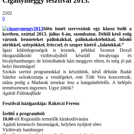
Cigánymeggy fesztivál 2013.
2102
0
Idén ismét szervezünk egy klassz bulit a
kertben, ezúttal 2013. július 6-án, szombaton. Déltől késő estig
várunk benneteket pálinkákkal, pálinkakoktélokkal, hűsítő
sörökkel, szörpökkel, fröccsel, és szuper kísérő „falatokkal.”
Igazi különlegességek is lesznek, például Szomor Dezső
ökogazdálkodó vizibivalyából készülő bivalyragu és
bivalyhamburger, de kóstolhattok házi meggyes rétest, és még jó pár
helyi finomságot!
Szokás szerint programokkal is készülünk, késő délután Badár
Sándor szórakoztatja a vendégeket, este Tóth Vera koncertezik,
utána pedig a Madarak zenekar lesz a hangulatfelelős. A belépés
természetesen ingyenes. Ugye jöttök?
Agárdi Pálinkafőzde
Fesztivál házigazdája: Rákóczi Ferenc
Ízelítő a programból:
10.00
-tól Regionális termelők kirakodóvására
Agárdi kemencés finomságok, helyben nyújtott rétes
Vizibivaly hamburger