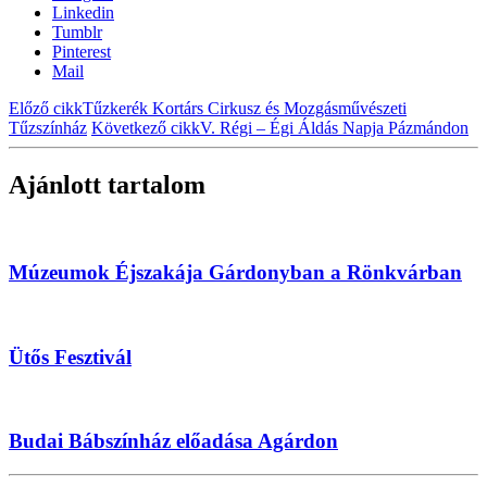
Linkedin
Tumblr
Pinterest
Mail
Előző cikk
Tűzkerék Kortárs Cirkusz és Mozgásművészeti
Tűzszínház
Következő cikk
V. Régi – Égi Áldás Napja Pázmándon
Ajánlott tartalom
Múzeumok Éjszakája Gárdonyban a Rönkvárban
Ütős Fesztivál
Budai Bábszínház előadása Agárdon