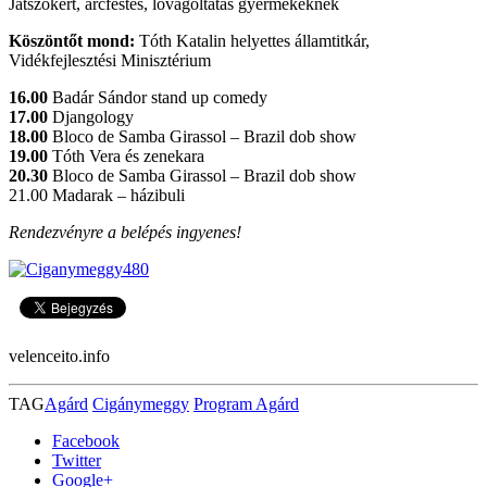
Játszókert, arcfestés, lovagoltatás gyermekeknek
Köszöntőt mond:
Tóth Katalin helyettes államtitkár,
Vidékfejlesztési Minisztérium
16.00
Badár Sándor stand up comedy
17.00
Djangology
18.00
Bloco de Samba Girassol – Brazil dob show
19.00
Tóth Vera és zenekara
20.30
Bloco de Samba Girassol – Brazil dob show
21.00 Madarak – házibuli
Rendezvényre a belépés ingyenes!
velenceito.info
TAG
Agárd
Cigánymeggy
Program Agárd
Facebook
Twitter
Google+