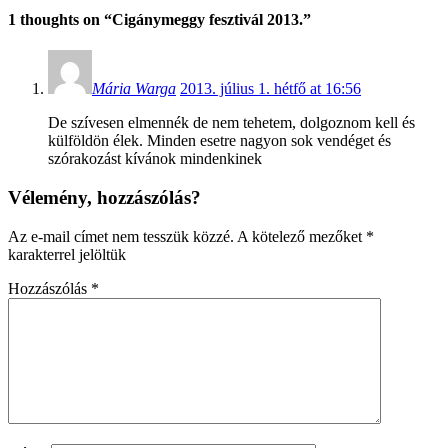
1 thoughts on “
Cigánymeggy fesztivál 2013.
”
Mária Warga
2013. július 1. hétfő at 16:56
De szívesen elmennék de nem tehetem, dolgoznom kell és
külföldön élek. Minden esetre nagyon sok vendéget és
szórakozást kívánok mindenkinek
Vélemény, hozzászólás?
Az e-mail címet nem tesszük közzé.
A kötelező mezőket
*
karakterrel jelöltük
Hozzászólás
*