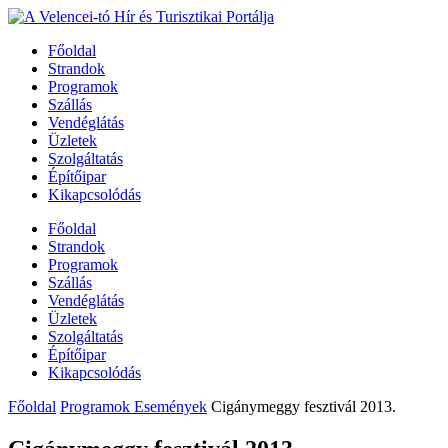
Főoldal
Strandok
Programok
Szállás
Vendéglátás
Üzletek
Szolgáltatás
Építőipar
Kikapcsolódás
Főoldal
Strandok
Programok
Szállás
Vendéglátás
Üzletek
Szolgáltatás
Építőipar
Kikapcsolódás
Főoldal
Programok Események
Cigánymeggy fesztivál 2013.