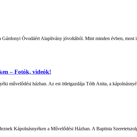
 Gárdonyi Óvodáért Alapítvány jóvoltából. Mint minden évben, most i
ken – Fotók, videók!
éki művelődési házban. Az est ötletgazdája Tóth Anita, a kápolnásnyé
deznek Kápolnásnyéken a Művelődési Házban. A Baptista Szeretetszolgá