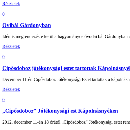
Részletek
0
Ovibál Gárdonyban
Idén is megrendezésre kerül a hagyományos óvodai bál Gárdonyban a
Részletek
0
Cipősdoboz jótékonysági estet tartottak Kápolnásnyé
December 11-én Cipősdoboz Jótékonysági Estet tartottak a kápolnásny
Részletek
0
„Cipősdoboz” Jótékonysági est Kápolnásnyéken
2012. december 11-én 18 órától „Cipősdoboz” Jótékonysági estet ren