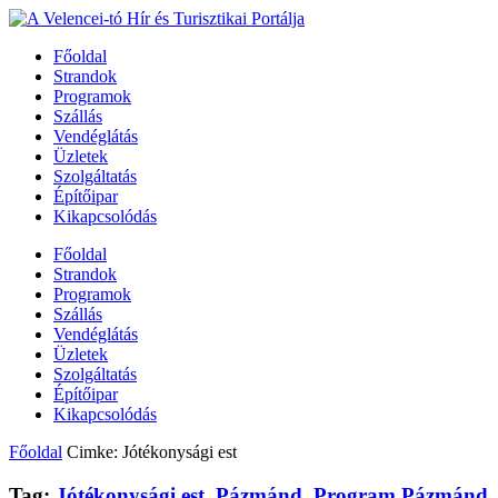
Főoldal
Strandok
Programok
Szállás
Vendéglátás
Üzletek
Szolgáltatás
Építőipar
Kikapcsolódás
Főoldal
Strandok
Programok
Szállás
Vendéglátás
Üzletek
Szolgáltatás
Építőipar
Kikapcsolódás
Főoldal
Cimke: Jótékonysági est
Tag:
Jótékonysági est
,
Pázmánd
,
Program Pázmánd