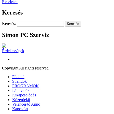
Részletek
Keresés
Keresés:
Simon PC Szerviz
Érdekességek
Copyright All rights reserved
Főoldal
Strandok
PROGRAMOK
Látnivalók
Kikapcsolódás
Közérdekű
Velencei-tó Anno
Kapcsolat