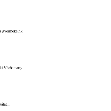
s gyermekeink...
ki Vörösmarty...
lat...