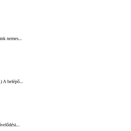
ünk nemes...
) A belépő...
velődési...