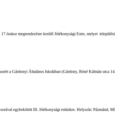
 17 órakor megrendezésre kerülő Jótékonysági Estre, melyet település
nusért a Gárdonyi Általános Iskolában (Gárdony, Bóné Kálmán utca 14.
csorával egybekötött III. Jótékonysági estünkre. Helyszín: Pázmánd, Mű