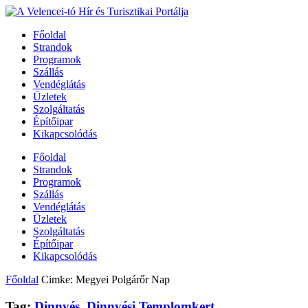
Főoldal
Strandok
Programok
Szállás
Vendéglátás
Üzletek
Szolgáltatás
Építőipar
Kikapcsolódás
Főoldal
Strandok
Programok
Szállás
Vendéglátás
Üzletek
Szolgáltatás
Építőipar
Kikapcsolódás
Főoldal
Cimke: Megyei Polgárőr Nap
Tag:
Dinnyés
,
Dinnyési Templomkert