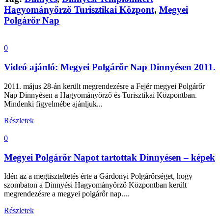
Hagyományőrző Turisztikai Központ
,
Megyei
Polgárőr Nap
0
Videó ajánló: Megyei Polgárőr Nap Dinnyésen 2011.
2011. május 28-án került megrendezésre a Fejér megyei Polgárőr
Nap Dinnyésen a Hagyományőrző és Turisztikai Központban.
Mindenki figyelmébe ajánljuk...
Részletek
0
Megyei Polgárőr Napot tartottak Dinnyésen – képek
Idén az a megtiszteltetés érte a Gárdonyi Polgárőrséget, hogy
szombaton a Dinnyési Hagyományőrző Központban került
megrendezésre a megyei polgárőr nap....
Részletek