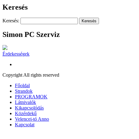
Keresés
Keresés:
Simon PC Szerviz
Érdekességek
Copyright All rights reserved
Főoldal
Strandok
PROGRAMOK
Látnivalók
Kikapcsolódás
Közérdekű
Velencei-tó Anno
Kapcsolat
A honlap további használatához a sütik használatát el kell fogadni.