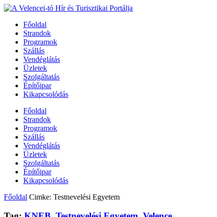
Főoldal
Strandok
Programok
Szállás
Vendéglátás
Üzletek
Szolgáltatás
Építőipar
Kikapcsolódás
Főoldal
Strandok
Programok
Szállás
Vendéglátás
Üzletek
Szolgáltatás
Építőipar
Kikapcsolódás
Főoldal
Cimke: Testnevelési Egyetem
Tag:
KNEB
,
Testnevelési Egyetem
,
Velence