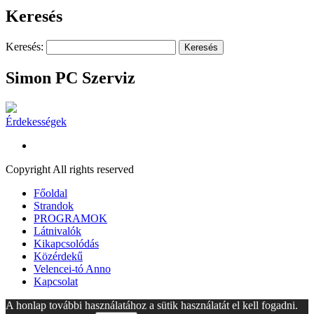
Keresés
Keresés:
Simon PC Szerviz
Érdekességek
Copyright All rights reserved
Főoldal
Strandok
PROGRAMOK
Látnivalók
Kikapcsolódás
Közérdekű
Velencei-tó Anno
Kapcsolat
A honlap további használatához a sütik használatát el kell fogadni.