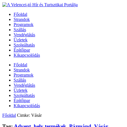
Főoldal
Strandok
Programok
Szállás
Vendéglátás
Üzletek
Szolgáltatás
Építőipar
Kikapcsolódás
Főoldal
Strandok
Programok
Szállás
Vendéglátás
Üzletek
Szolgáltatás
Építőipar
Kikapcsolódás
Főoldal
Cimke: Vásár
Tag:
Advent
,
hely termékek
,
Pázmánd
,
Vásár
,