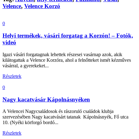
Velence
,
Velence Korzó
0
Helyi termékek, vásári forgatag a Korzón! – Fotók,
videó
Igazi vásári forgatagnak lehettek részesei vasárnap azok, akik
kilátogattak a Velence Korzóra, ahol a felnőtteket ismét kézműves
vásárral, a gyerekeket...
Részletek
0
Nagy kacatvásár Kápolnásnyéken
A Velencei Nagycsaládosok és rászoruló családok klubja
szervezésében Nagy kacatvásárt tatanak Kápolnásnyék, Fő utca
10. (Nyéki körforgó bordó...
Részletek