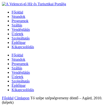
Főoldal
Strandok
Programok
Szállás
Vendéglátás
Üzletek
Szolgáltatás
Építőipar
Kikapcsolódás
Főoldal
Strandok
Programok
Szállás
Vendéglátás
Üzletek
Szolgáltatás
Építőipar
Kikapcsolódás
Főoldal
Címlapon
Tó szépe szépségverseny döntő – Agárd, 2010.
(képek)