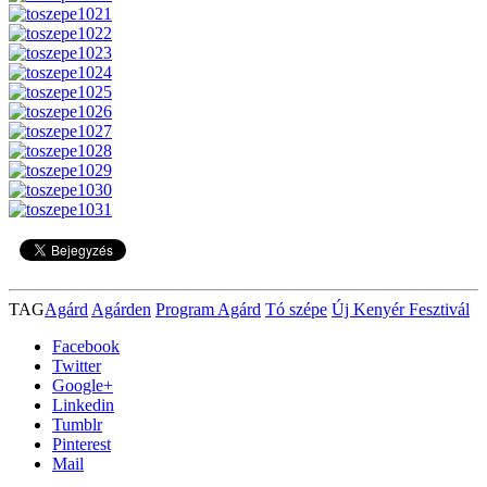
TAG
Agárd
Agárden
Program Agárd
Tó szépe
Új Kenyér Fesztivál
Facebook
Twitter
Google+
Linkedin
Tumblr
Pinterest
Mail