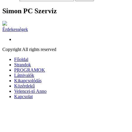
Simon PC Szerviz
Érdekességek
Copyright All rights reserved
Főoldal
Strandok
PROGRAMOK
Látnivalók
Kikapcsolódás
Közérdekű
Velencei-tó Anno
Kapcsolat
A honlap további használatához a sütik használatát el kell fogadni.
További információ
Elfogad
A süti beállítások ennél a honlapnál engedélyezett a legjobb
felhasználói élmény érdekében. Amennyiben a beállítás változtatása