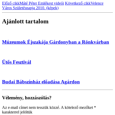
Előző cikk
Máté Péter Emlékest videói
Következő cikk
Velence
Város Születésnapja 2010. (képek)
Ajánlott tartalom
Múzeumok Éjszakája Gárdonyban a Rönkvárban
Ütős Fesztivál
Budai Bábszínház előadása Agárdon
Vélemény, hozzászólás?
Az e-mail címet nem tesszük közzé.
A kötelező mezőket
*
karakterrel jelöltük