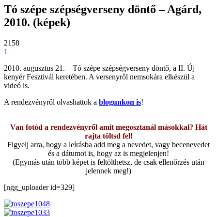
Tó szépe szépségverseny döntő – Agárd,
2010. (képek)
2158
1
2010. augusztus 21. – Tó szépe szépségverseny döntő, a II. Új
kenyér Fesztivál keretében. A versenyről nemsokára elkészül a
videó is.
A rendezvényről olvashattok a
blogunkon is
!
Van fotód a rendezvényről amit megosztanál másokkal? Hát
rajta töltsd fel!
Figyelj arra, hogy a leírásba add meg a nevedet, vagy becenevedet
és a dátumot is, hogy az is megjelenjen!
(Egymás után több képet is feltölthetsz, de csak ellenőrzés után
jelennek meg!)
[ngg_uploader id=329]