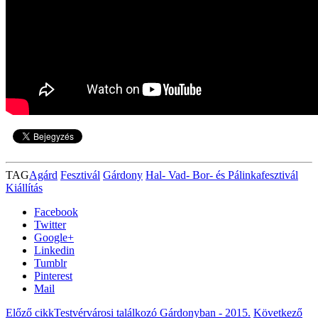
TAG
Agárd
Fesztivál
Gárdony
Hal- Vad- Bor- és Pálinkafesztivál
Kiállítás
Facebook
Twitter
Google+
Linkedin
Tumblr
Pinterest
Mail
Előző cikk
Testvérvárosi találkozó Gárdonyban - 2015.
Következő