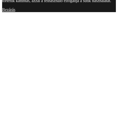
történik kattintás, azzal a felhasználó elfogadja a sütik használatát.
Bezárás