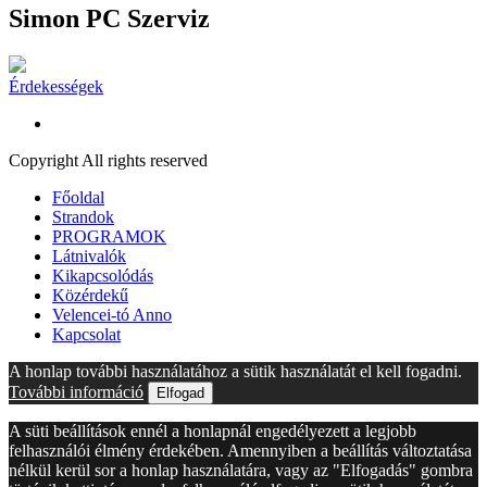
Simon PC Szerviz
Érdekességek
Copyright All rights reserved
Főoldal
Strandok
PROGRAMOK
Látnivalók
Kikapcsolódás
Közérdekű
Velencei-tó Anno
Kapcsolat
A honlap további használatához a sütik használatát el kell fogadni.
További információ
Elfogad
A süti beállítások ennél a honlapnál engedélyezett a legjobb
felhasználói élmény érdekében. Amennyiben a beállítás változtatása
nélkül kerül sor a honlap használatára, vagy az "Elfogadás" gombra