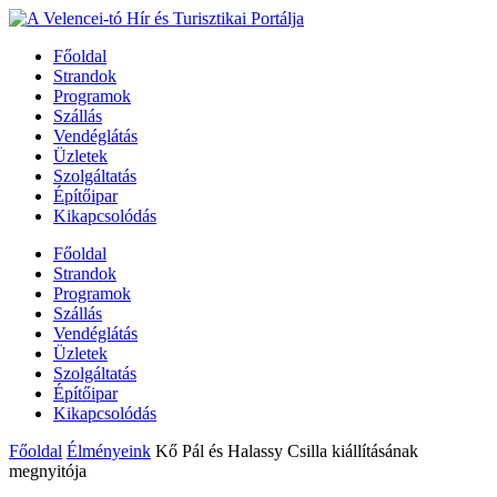
Főoldal
Strandok
Programok
Szállás
Vendéglátás
Üzletek
Szolgáltatás
Építőipar
Kikapcsolódás
Főoldal
Strandok
Programok
Szállás
Vendéglátás
Üzletek
Szolgáltatás
Építőipar
Kikapcsolódás
Főoldal
Élményeink
Kő Pál és Halassy Csilla kiállításának
megnyitója