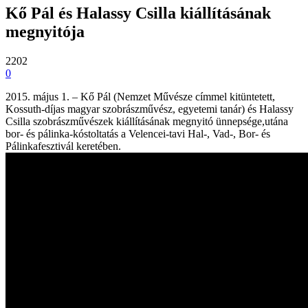
Kő Pál és Halassy Csilla kiállításának
megnyitója
2202
0
2015. május 1. – Kő Pál (Nemzet Művésze címmel kitüntetett,
Kossuth-díjas magyar szobrászművész, egyetemi tanár) és Halassy
Csilla szobrászművészek kiállításának megnyitó ünnepsége,utána
bor- és pálinka-kóstoltatás a Velencei-tavi Hal-, Vad-, Bor- és
Pálinkafesztivál keretében.