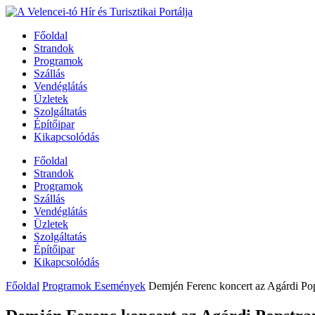
Főoldal
Strandok
Programok
Szállás
Vendéglátás
Üzletek
Szolgáltatás
Építőipar
Kikapcsolódás
Főoldal
Strandok
Programok
Szállás
Vendéglátás
Üzletek
Szolgáltatás
Építőipar
Kikapcsolódás
Főoldal
Programok Események
Demjén Ferenc koncert az Agárdi Po