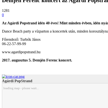
Demjén Ferenc koncert az Agárdi Popstr
1281
0
Az Agárdi Popstrand idén 40 éves! Mint minden évben, idén nyár
Dance Beach party a vízparton a koncertek után, minden korosztályn
Főrendező: Turbók János
06-22-57-99-99
www.agardipopstrand.hu
2017. augusztus 5. Demjén Ferenc koncert.
Agárdi PopStrand
loading map - please wait...