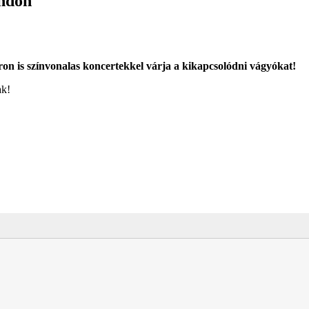
andon
on is színvonalas koncertekkel várja a kikapcsolódni vágyókat!
ak!