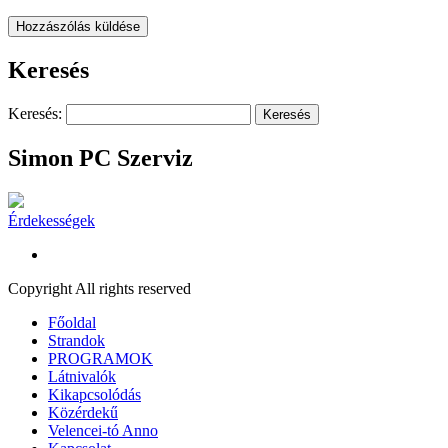
Keresés
Keresés:
Simon PC Szerviz
Érdekességek
Copyright All rights reserved
Főoldal
Strandok
PROGRAMOK
Látnivalók
Kikapcsolódás
Közérdekű
Velencei-tó Anno