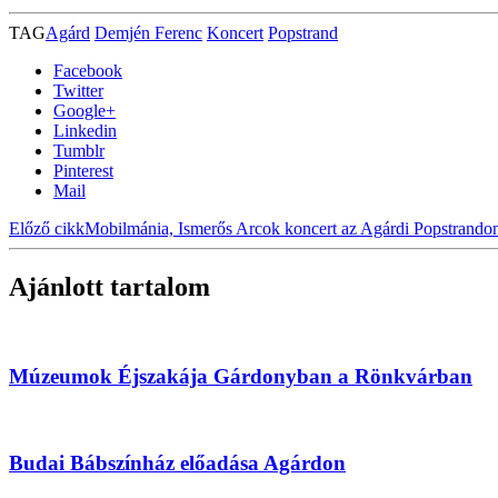
TAG
Agárd
Demjén Ferenc
Koncert
Popstrand
Facebook
Twitter
Google+
Linkedin
Tumblr
Pinterest
Mail
Előző cikk
Mobilmánia, Ismerős Arcok koncert az Agárdi Popstrando
Ajánlott tartalom
Múzeumok Éjszakája Gárdonyban a Rönkvárban
Budai Bábszínház előadása Agárdon