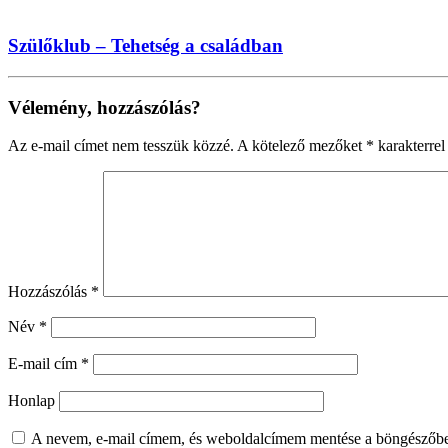
Szülőklub – Tehetség a családban
Vélemény, hozzászólás?
Az e-mail címet nem tesszük közzé.
A kötelező mezőket
*
karakterrel 
Hozzászólás
*
Név
*
E-mail cím
*
Honlap
A nevem, e-mail címem, és weboldalcímem mentése a böngészőb