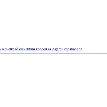
n
Következő cikk
Bikini koncert az Agárdi Popstrandon